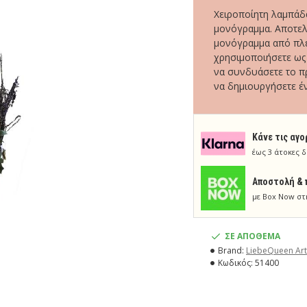
Χειροποίητη λαμπάδ
μονόγραμμα. Αποτελ
μονόγραμμα από πλεξ
χρησιμοποιήσετε ως 
να συνδυάσετε το πρ
να δημιουργήσετε ένα
Κάνε τις αγο
έως 3 άτοκες δ
Aποστολή & 
με Box Now στ
ΣΕ ΑΠΟΘΕΜΑ
Brand:
LiebeQueen Art
Κωδικός:
51400