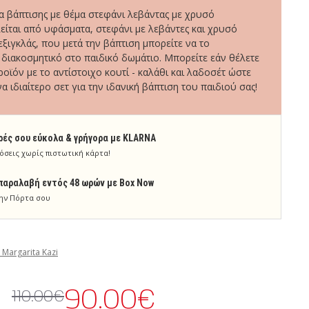
α βάπτισης με θέμα στεφάνι λεβάντας με χρυσό
είται από υφάσματα, στεφάνι με λεβάντες και χρυσό
ιγκλάς, που μετά την βάπτιση μπορείτε να το
διακοσμητικό στο παιδικό δωμάτιο. Μπορείτε εάν θέλετε
οϊόν με το αντίστοιχο κουτί - καλάθι και λαδοσέτ ώστε
 ιδιαίτερο σετ για την ιδανική βάπτιση του παιδιού σας!
ρές σου εύκολα & γρήγορα με KLARNA
όσεις χωρίς πιστωτική κάρτα!
παραλαβή εντός 48 ωρών με Box Now
ην Πόρτα σου
 Margarita Kazi
90.00€
110.00€