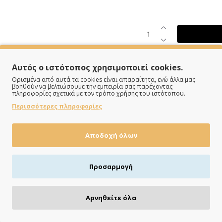
Αυτός ο ιστότοπος χρησιμοποιεί cookies.
Ορισμένα από αυτά τα cookies είναι απαραίτητα, ενώ άλλα μας
βοηθούν να βελτιώσουμε την εμπειρία σας παρέχοντας
πληροφορίες σχετικά με τον τρόπο χρήσης του ιστότοπου.
Περισσότερες πληροφορίες
ΠΛΗΡΩΝΕΙΣ ΟΠΩΣ ΘΕΣ
Αποδοχή όλων
Πιστωτική/χρεωστική κάρτα, αντικαταβολή ή κατάθεση
Προσαρμογή
Αρνηθείτε όλα
ΤΑΙΡΙΑΣΤΆ ΠΡΟΪΌΝΤΑ
ΔΕΣ ΚΙ ΑΥΤΆ