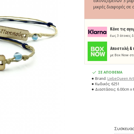
εικονιζόμενων 3 μαρ
μικρές διαφορές σε 
Κάνε τις αγο
έως 3 άτοκες δ
Aποστολή & 
με Box Now στ
ΣΕ ΑΠΟΘΕΜΑ
Brand:
LiebeQueen Art
Κωδικός:
6251
Διαστάσεις:
6.00cm x 
Συσκευασ