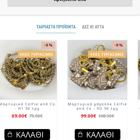
ΤΑΙΡΙΑΣΤΆ ΠΡΟΪΌΝΤΑ
ΔΕΣ ΚΙ ΑΥΤΆ
-9 %
-9 %
4 ΈΩΣ 7 ΕΡΓΆΣΙΜΕΣ
Μαρτυρικά μπρελόκ Celfie
Μαρτυρικά Celfie and Co
and Co - FL59 50 τμχ.
- H1 50 τμχ
Άμεσα Διαθέσιμα
69.00€
75.90€
69.00€
76.00€
ΚΑΛΆΘΙ
ΚΑΛΆΘΙ