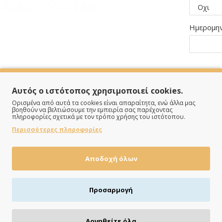
Ημερομην
Αυτός ο ιστότοπος χρησιμοποιεί cookies.
Ορισμένα από αυτά τα cookies είναι απαραίτητα, ενώ άλλα μας
βοηθούν να βελτιώσουμε την εμπειρία σας παρέχοντας
πληροφορίες σχετικά με τον τρόπο χρήσης του ιστότοπου.
Περισσότερες πληροφορίες
Αποδοχή όλων
ΠΛΗΡΩΝΕΙΣ ΟΠΩΣ ΘΕΣ
Προσαρμογή
Πιστωτική/χρεωστική κάρτα, αντικαταβολή ή κατάθεση
Αρνηθείτε όλα