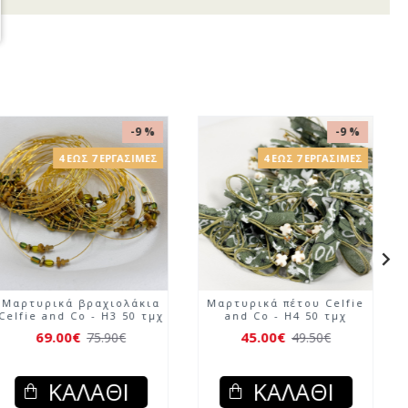
-9 %
-9 %
4 ΈΩΣ 7 ΕΡΓΆΣΙΜΕΣ
4 ΈΩΣ 7 ΕΡΓΆΣΙΜΕΣ
Μαρτυρικά μπρελόκ Celfie
Μαρτυρικά βραχιολάκια
and Co - H2 50 τμχ
Celfie and Co - H3 50 τμχ
99.00€
69.00€
108.90€
75.90€
ΚΑΛΆΘΙ
ΚΑΛΆΘΙ