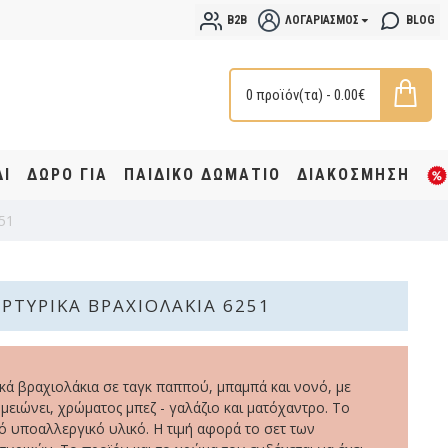
B2B
ΛΟΓΑΡΙΑΣΜΌΣ
BLOG
0 προϊόν(τα) - 0.00€
ΔΙ
ΔΩΡΟ ΓΙΑ
ΠΑΙΔΙΚΟ ΔΩΜΑΤΙΟ
ΔΙΑΚΟΣΜΗΣΗ
51
ΡΤΥΡΙΚΆ ΒΡΑΧΙΟΛΆΚΙΑ 6251
κά βραχιολάκια σε ταγκ παππού, μπαμπά και νονό, με
ειώνει, χρώματος μπεζ - γαλάζιο και ματόχαντρο. Το
πό υποαλλεργικό υλικό. Η τιμή αφορά το σετ των