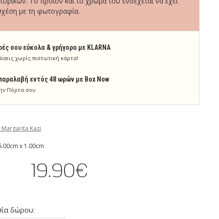
τυρικών. Το προϊόν και το χρώμα του ενδέχεται να έχει
σχέση με τη φωτογραφία.
ρές σου εύκολα & γρήγορα με KLARNA
όσεις χωρίς πιστωτική κάρτα!
παραλαβή εντός 48 ωρών με Box Now
ην Πόρτα σου
 Margarita Kazi
6.00cm x 1.00cm
19.90€
ία δώρου: