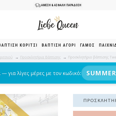
ΑΜΕΣΗ & ΑΣΦΑΛΗ ΠΑΡΑΔΟΣΗ
ΒΆΠΤΙΣΗ KOΡΊΤΣΙ
ΒΆΠΤΙΣΗ ΑΓΌΡΙ
ΓΑΜΟΣ
ΠΑΙΧΝΙ
ριτσιού
Προσκλητήρια Βάπτισης
Προσκλητήριο βάπτισης Twe
SUMMER
α
— για λίγες μέρες με τον κωδικό:
ΠΡΟΣΚΛΗΤΉΡ