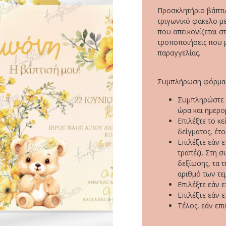
Προσκλητήριο βάπτι
τριγωνικό φάκελο με
που απεικονίζεται σ
τροποποιήσεις που 
παραγγελίας.
Συμπλήρωση φόρμας
Συμπληρώστε τ
ώρα και ημερο
Επιλέξτε το κ
δείγματος, έτο
Επιλέξτε εάν ε
τραπέζι. Στη σ
δεξίωσης, τα 
αριθμό των τεμ
Επιλέξτε εάν 
Επιλέξτε εάν 
Τέλος, εάν επ