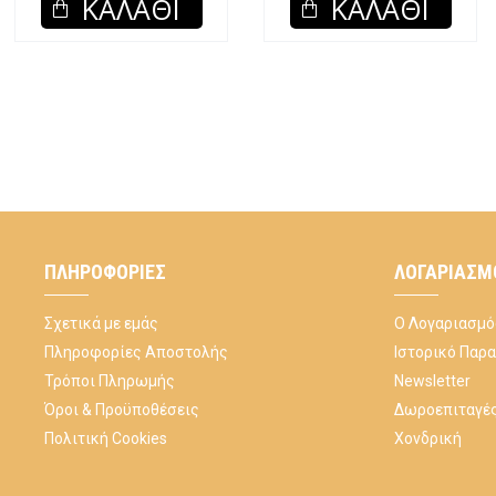
ΚΑΛΆΘΙ
ΚΑΛΆΘΙ
ΠΛΗΡΟΦΟΡΊΕΣ
ΛΟΓΑΡΙΑΣΜ
Σχετικά με εμάς
Ο Λογαριασμό
Πληροφορίες Αποστολής
Ιστορικό Παρ
Τρόποι Πληρωμής
Newsletter
Όροι & Προϋποθέσεις
Δωροεπιταγέ
Πολιτική Cookies
Χονδρική