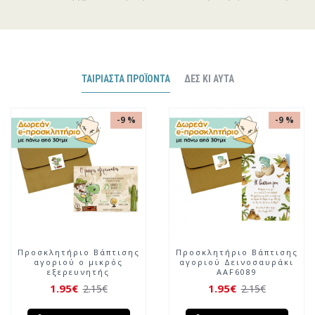
ΤΑΙΡΙΑΣΤΆ ΠΡΟΪΌΝΤΑ
ΔΕΣ ΚΙ ΑΥΤΆ
-9 %
-9 %
Προσκλητήριο Βάπτισης
Προσκλητήριο Βάπτισης
αγοριού τιγράκι με
αγοριού Διαστημικά
κορώνα AAF6085
Ζωάκια AAF6
1.95€
1.95€
2.15€
2.15€