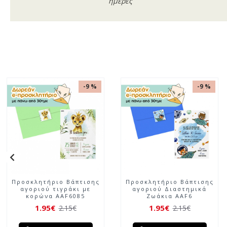
ημέρες
-11 %
-11 %
Προσκλητήριο Βάπτισης
Προσκλητήριο Βάπτισης
αγοριού Ελεφαντάκι
κοριτσιού Little Princess
Μισοφέγγαρο
AAF5125
1.70€
1.70€
1.90€
1.90€