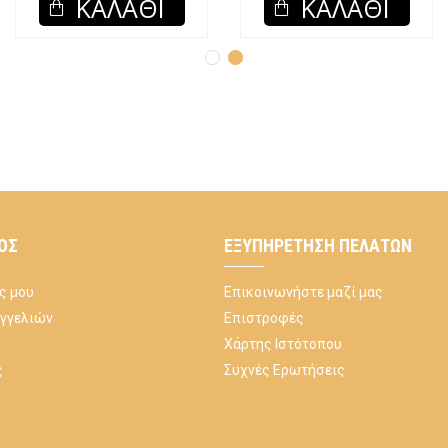
ΚΑΛΆΘΙ
ΚΑΛΆΘΙ
ΌΣ
ΕΞΥΠΗΡΈΤΗΣΗ ΠΕΛΑΤΏΝ
ς μου
Επικοινωνήστε μαζί μας
αγγελιών
Επιστροφές
Χάρτης Ιστότοπου
ς
Συχνές Ερωτήσεις