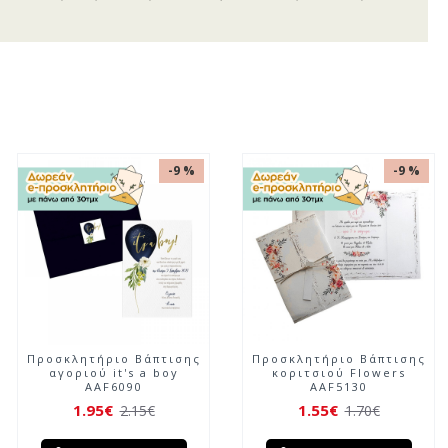
-9 %
-9 %
Προσκλητήριο Βάπτισης
Προσκλητήριο Βάπτισης
αγοριού ο μικρός
αγοριού Δεινοσαυράκι
εξερευνητής
AAF6089
1.95€
1.95€
2.15€
2.15€