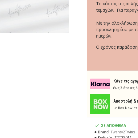
Το κόστος της απλής
τεμαχίων. Για παραγ
Με την ολοκλήρωση τ
προσκλητηρίου με τα
ημερών.
Ο χρόνος παράδοσης 
Κάνε τις αγο
έως 3 άτοκες δ
Aποστολή & 
με Box Now στ
ΣΕ ΑΠΟΘΕΜΑ
Brand:
Twenty2Τwins
Κωδικός:
T2T25011