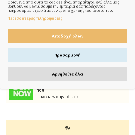
Ορισμένα από αυτά τα cookies είναι απαραίτητα, ενώ άλλα μας
βοηθούν να βελτιώσουμε την εμπειρία σας παρέχοντας
1.40€
πληροφορίες σχετικά με τον τρόπο χρήσης του ιστότοπου.
Περισσότερες πληροφορίες
ΣΕ ΑΠΟΘΕΜΑ
Brand:
Twenty2Τwins
Αποδοχή όλων
Κωδικός:
T2T25032
Διαστάσεις:
16.00cm x 21.20cm x 0.20cm
Προσαρμογή
Κάνε τις αγορές σου εύκολα & γρήγορα με
KLARNA
Αρνηθείτε όλα
έως 3 άτοκες δόσεις χωρίς πιστωτική κάρτα!
Aποστολή & παραλαβή εντός 48 ωρών με Box
Now
με Box Now στην Πόρτα σου