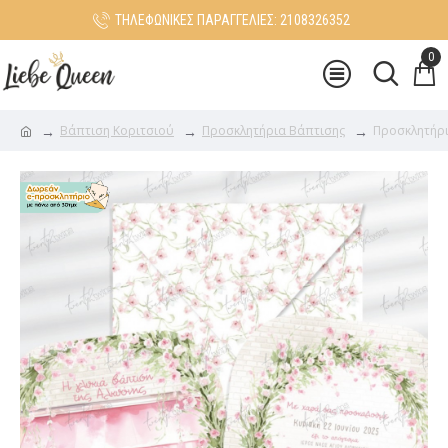
ΤΗΛΕΦΩΝΙΚΕΣ ΠΑΡΑΓΓΕΛΙΕΣ: 2108326352
0
Βάπτιση Κοριτσιού
Προσκλητήρια Βάπτισης
Προσκλητήρι