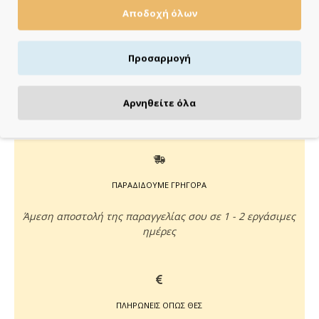
Κάνε τις αγορές σου εύκολα & γρήγορα με
Αποδοχή όλων
KLARNA
έως 3 άτοκες δόσεις χωρίς πιστωτική κάρτα!
Aποστολή & παραλαβή εντός 48 ωρών με Box
Προσαρμογή
Now
με Box Now στην Πόρτα σου
Αρνηθείτε όλα
ΠΑΡΑΔΙΔΟΥΜΕ ΓΡΗΓΟΡΑ
Άμεση αποστολή της παραγγελίας σου σε 1 - 2 εργάσιμες
ημέρες
ΠΛΗΡΩΝΕΙΣ ΟΠΩΣ ΘΕΣ