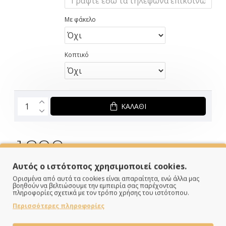
Με φάκελο
Κοπτικό
ΚΑΛΆΘΙ
1.90€
Αυτός ο ιστότοπος χρησιμοποιεί cookies.
ΣΕ ΑΠΟΘΕΜΑ
Ορισμένα από αυτά τα cookies είναι απαραίτητα, ενώ άλλα μας
Brand:
Twenty2Τwins
βοηθούν να βελτιώσουμε την εμπειρία σας παρέχοντας
Κωδικός:
T2T25034
πληροφορίες σχετικά με τον τρόπο χρήσης του ιστότοπου.
Διαστάσεις:
19.00cm x 19.00cm x 0.20cm
Περισσότερες πληροφορίες