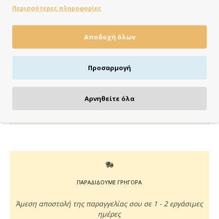
ΣΕ ΑΠΟΘΕΜΑ
Περισσότερες πληροφορίες
Brand:
My Mastoras
Κωδικός:
MM324.055
Διαστάσεις:
13.00cm x 13.00cm x 0.20cm
Αποδοχή όλων
Κάνε τις αγορές σου εύκολα & γρήγορα με
Προσαρμογή
KLARNA
έως 3 άτοκες δόσεις χωρίς πιστωτική κάρτα!
Aποστολή & παραλαβή εντός 48 ωρών με Box
Αρνηθείτε όλα
Now
με Box Now στην Πόρτα σου
ΠΑΡΑΔΙΔΟΥΜΕ ΓΡΗΓΟΡΑ
Άμεση αποστολή της παραγγελίας σου σε 1 - 2 εργάσιμες
ημέρες