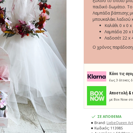
ξύλινο το οποίο μπ
παιδικό δωμάτιο. Το
Λαμπάδα βάπτισης με
μπουκαλάκι λαδιού κα
Καλάθι 0 x 0 x
Λαμπάδα 20 x 
Λαδοσέτ 22 x 4
Ο χρόνος παράδοσης 
Κάνε τις αγο
έως 3 άτοκες δ
Aποστολή & 
με Box Now στ
ΣΕ ΑΠΟΘΕΜΑ
Brand:
LiebeQueen Art
Κωδικός:
11398S