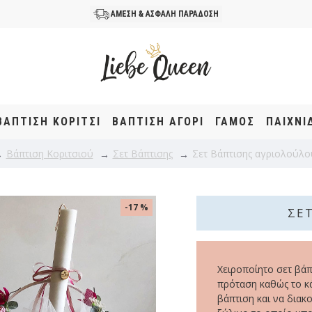
ΑΜΕΣΗ & ΑΣΦΑΛΗ ΠΑΡΑΔΟΣΗ
ΒΆΠΤΙΣΗ KOΡΊΤΣΙ
ΒΆΠΤΙΣΗ ΑΓΌΡΙ
ΓΑΜΟΣ
ΠΑΙΧΝΙ
Βάπτιση Κοριτσιού
Σετ Βάπτισης
Σετ Βάπτισης αγριολούλ
-17 %
ΣΕ
Χειροποίητο σετ βάπ
πρόταση καθώς το κά
βάπτιση και να διακο