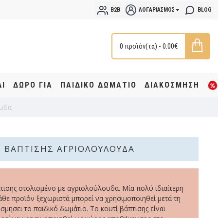
B2B
ΛΟΓΑΡΙΑΣΜΌΣ
BLOG
0 προϊόν(τα) - 0.00€
ΔΙ
ΔΩΡΟ ΓΙΑ
ΠΑΙΔΙΚΟ ΔΩΜΑΤΙΟ
ΔΙΑΚΟΣΜΗΣΗ
ουδα
Τ ΒΆΠΤΙΣΗΣ ΑΓΡΙΟΛΟΎΛΟΥΔΑ
τισης στολισμένο με αγριολούλουδα. Μία πολύ ιδιαίτερη
θε προϊόν ξεχωριστά μπορεί να χρησιμοποιηθεί μετά τη
σμήσει το παιδικό δωμάτιο. Το κουτί βάπτισης είναι