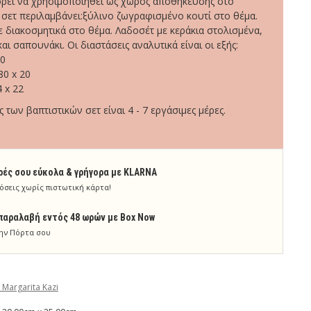
ορεί να χρησιμοποιηθεί ως χώρος αποθήκευσης στο
 σετ περιλαμβάνει:ξύλινο ζωγραφισμένο κουτί στο θέμα.
 διακοσμητικά στο θέμα. Λαδοσέτ με κεράκια στολισμένα,
ι σαπουνάκι. Οι διαστάσεις αναλυτικά είναι οι εξής:
 0
80 x 20
 x 22
των βαπτιστικών σετ είναι 4 - 7 εργάσιμες μέρες.
ρές σου εύκολα & γρήγορα με KLARNA
όσεις χωρίς πιστωτική κάρτα!
παραλαβή εντός 48 ωρών με Box Now
ην Πόρτα σου
 Margarita Kazi