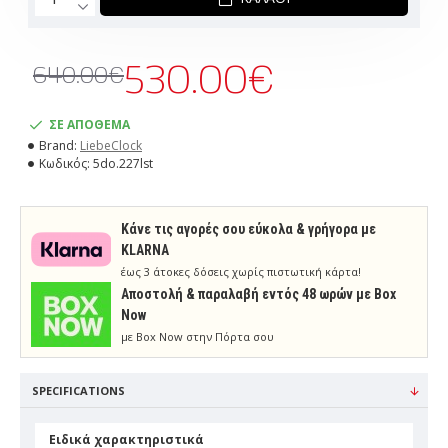
530.00€
640.00€
ΣΕ ΑΠΟΘΕΜΑ
Brand:
LiebeClock
Κωδικός:
5do.227lst
Κάνε τις αγορές σου εύκολα & γρήγορα με
KLARNA
έως 3 άτοκες δόσεις χωρίς πιστωτική κάρτα!
Aποστολή & παραλαβή εντός 48 ωρών με Box
Now
με Box Now στην Πόρτα σου
SPECIFICATIONS
Ειδικά χαρακτηριστικά