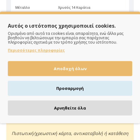
Μέταλλο
Χρυσός 14 Καράτια
Χρώμα
Λευκό
Αυτός ο ιστότοπος χρησιμοποιεί cookies.
Ορισμένα από αυτά τα cookies είναι απαραίτητα, ενώ άλλα μας
βοηθούν να βελτιώσουμε την εμπειρία σας παρέχοντας
πληροφορίες σχετικά με τον τρόπο χρήσης του ιστότοπου.
Περισσότερες πληροφορίες
ΠΑΡΑΔΙΔΟΥΜΕ ΓΡΗΓΟΡΑ
Αποδοχή όλων
Άμεση αποστολή της παραγγελίας σου σε 1 - 2 εργάσιμες
ημέρες
Προσαρμογή
Αρνηθείτε όλα
ΠΛΗΡΩΝΕΙΣ ΟΠΩΣ ΘΕΣ
Πιστωτική/χρεωστική κάρτα, αντικαταβολή ή κατάθεση