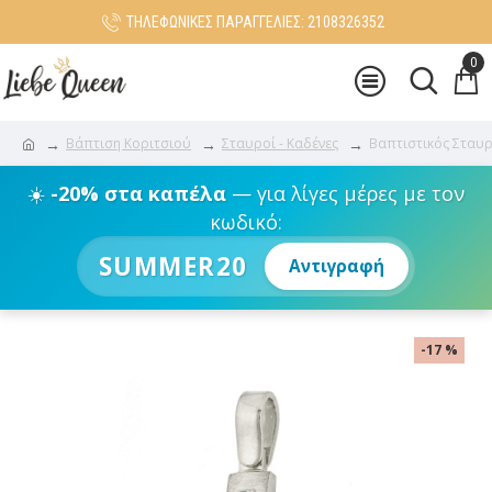
ΤΗΛΕΦΩΝΙΚΕΣ ΠΑΡΑΓΓΕΛΙΕΣ: 2108326352
0
Βάπτιση Κοριτσιού
Σταυροί - Καδένες
Βαπτιστικός Σταυρ
☀️
-20% στα καπέλα
— για λίγες μέρες με τον
κωδικό:
SUMMER20
Αντιγραφή
-17 %