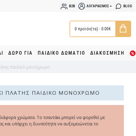
B2B
ΛΟΓΑΡΙΑΣΜΌΣ
BLOG
0 προϊόν(τα) - 0.00€
ΔΙ
ΔΩΡΟ ΓΙΑ
ΠΑΙΔΙΚΟ ΔΩΜΑΤΙΟ
ΔΙΑΚΟΣΜΗΣΗ
λάτης παιδικό μονόχρωμο
ΚΙ ΠΛΆΤΗΣ ΠΑΙΔΙΚΌ ΜΟΝΌΧΡΩΜΟ
διάφορα χρώματα. Το τσαντάκι μπορεί να φορεθεί με
ς και υπάρχει η δυνατότητα να αυξομειώνεται το