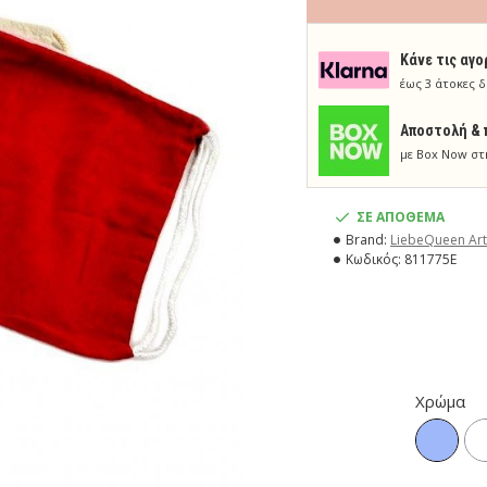
Κάνε τις αγο
έως 3 άτοκες δ
Aποστολή & 
με Box Now στ
ΣΕ ΑΠΟΘΕΜΑ
Brand:
LiebeQueen Art
Κωδικός:
811775E
Χρώμα