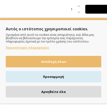
Αυτός ο ιστότοπος χρησιμοποιεί cookies.
Ορισμένα από αυτά τα cookies είναι απαραίτητα, ενώ άλλα μας
βοηθούν να βελτιώσουμε την εμπειρία σας παρέχοντας
πληροφορίες σχετικά με τον τρόπο χρήσης του ιστότοπου.
Περισσότερες πληροφορίες
ΠΛΗΡΩΝΕΙΣ ΟΠΩΣ ΘΕΣ
Αποδοχή όλων
Πιστωτική/χρεωστική κάρτα, αντικαταβολή ή κατάθεση
Προσαρμογή
Αρνηθείτε όλα
ΤΑΙΡΙΑΣΤΆ ΠΡΟΪΌΝΤΑ
ΔΕΣ ΚΙ ΑΥΤΆ