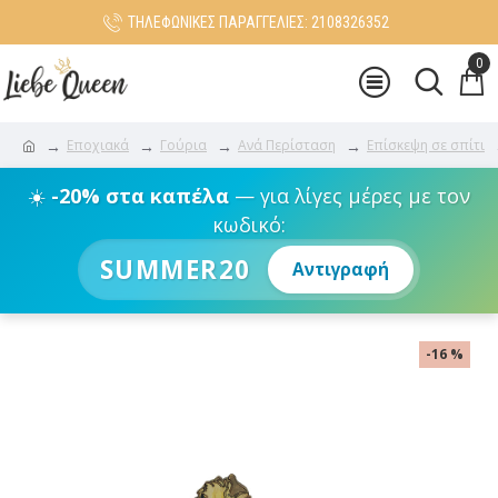
ΤΗΛΕΦΩΝΙΚΕΣ ΠΑΡΑΓΓΕΛΙΕΣ: 2108326352
0
Εποχιακά
Γούρια
Ανά Περίσταση
Επίσκεψη σε σπίτι
☀️
-20% στα καπέλα
— για λίγες μέρες με τον
κωδικό:
SUMMER20
Αντιγραφή
-16 %