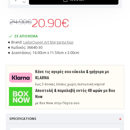
20.90€
24.90€
ΣΕ ΑΠΟΘΕΜΑ
Brand:
LiebeQueen Art Margarita Kazi
Κωδικός:
36640-30
Διαστάσεις:
16.00cm x 11.50cm x 3.00cm
Κάνε τις αγορές σου εύκολα & γρήγορα με
KLARNA
έως 3 άτοκες δόσεις χωρίς πιστωτική κάρτα!
Aποστολή & παραλαβή εντός 48 ωρών με Box
Now
με Box Now στην Πόρτα σου
SPECIFICATIONS