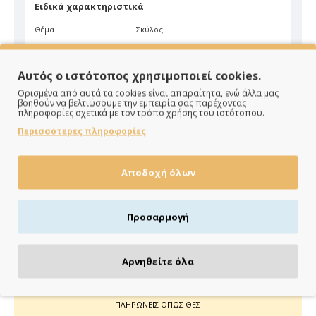
Ειδικά χαρακτηριστικά
Θέμα
Σκύλος
Υλικό
Ξύλο
Αυτός ο ιστότοπος χρησιμοποιεί cookies.
Είδος
Επιτραπέζιο
Ορισμένα από αυτά τα cookies είναι απαραίτητα, ενώ άλλα μας
βοηθούν να βελτιώσουμε την εμπειρία σας παρέχοντας
πληροφορίες σχετικά με τον τρόπο χρήσης του ιστότοπου.
Περισσότερες πληροφορίες
Αποδοχή όλων
ΠΑΡΑΔΙΔΟΥΜΕ ΓΡΗΓΟΡΑ
Άμεση αποστολή της παραγγελίας σου σε 1 - 2 εργάσιμες
Προσαρμογή
ημέρες
Αρνηθείτε όλα
ΠΛΗΡΩΝΕΙΣ ΟΠΩΣ ΘΕΣ