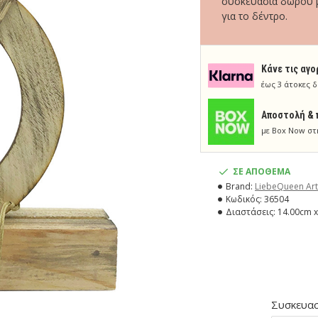
συσκευασία δώρου μ
για το δέντρο.
Κάνε τις αγο
έως 3 άτοκες δ
Aποστολή & 
με Box Now στ
ΣΕ ΑΠΟΘΕΜΑ
Brand:
LiebeQueen Art
Κωδικός:
36504
Διαστάσεις:
14.00cm x
Συσκευασ