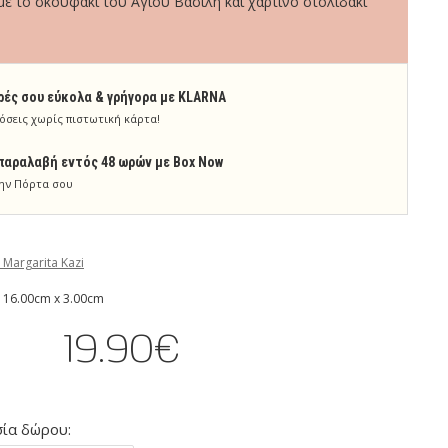
ε το σκουφάκι του Άγιου Βασίλη και χάρτινο στολιδάκι
ρές σου εύκολα & γρήγορα με KLARNA
όσεις χωρίς πιστωτική κάρτα!
παραλαβή εντός 48 ωρών με Box Now
ην Πόρτα σου
 Margarita Kazi
 16.00cm x 3.00cm
19.90€
ία δώρου: