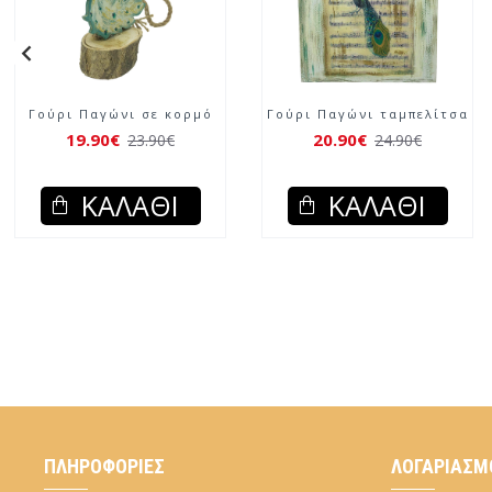
σε στεφάνι
Γούρι Δέντρο της ζωής
Γούρι Παγών
χρυσό
0€
19.90€
11.90€
13.90€
ΆΘΙ
ΚΑΛΆΘΙ
ΚΑΛ
ΠΛΗΡΟΦΟΡΊΕΣ
ΛΟΓΑΡΙΑΣΜ