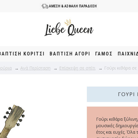
ΑΜΕΣΗ & ΑΣΦΑΛΗ ΠΑΡΑΔΟΣΗ
ΒΆΠΤΙΣΗ KOΡΊΤΣΙ
ΒΆΠΤΙΣΗ ΑΓΌΡΙ
ΓΑΜΟΣ
ΠΑΙΧΝΙ
ούρια
Ανά Περίσταση
Επίσκεψη σε σπίτι
Γούρι κιθάρα σε
ΓΟΎΡΙ
Γούρι κιθάρα ξύλινη,
μουσικές δημιουργίε
έτος και ευχές. Όλα 