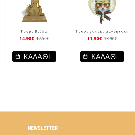
ομπέτα
Γούρι Σκύλος μαγνητάκι
Γούρι 
11.90€
14.90€
17.50€
13.90€
ΆΘΙ
ΚΑΛΆΘΙ
ΚΑ
NEWSLETTER