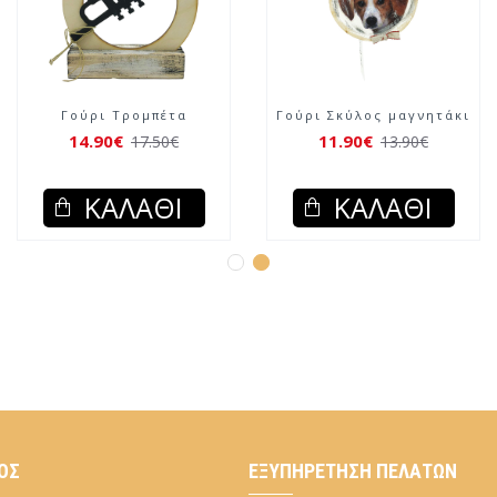
ι σε κορμό
Γούρι Παγώνι ταμπελίτσα
Γούρι Τρ
20.90€
14.90€
23.90€
24.90€
ΆΘΙ
ΚΑΛΆΘΙ
ΚΑΛ
ΌΣ
ΕΞΥΠΗΡΈΤΗΣΗ ΠΕΛΑΤΏΝ