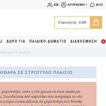
B2B
ΛΟΓΑΡΙΑΣΜΌΣ
BLOG
0 προϊόν(τα) - 0.00€
ΔΙ
ΔΩΡΟ ΓΙΑ
ΠΑΙΔΙΚΟ ΔΩΜΑΤΙΟ
ΔΙΑΚΟΣΜΗΣΗ
 στρογγυλό πλαίσιο
 ΚΙΘΆΡΑ ΣΕ ΣΤΡΟΓΓΥΛΌ ΠΛΑΊΣΙΟ
 χειροποίητο, ώστε η νέα χρονιά να είναι γεμάτη με
ς. Συνοδεύεται από καρτελάκι που αναγράφει το νέο
τα γούρια συσκευάζονται σε χειροποίητη eco-friendly