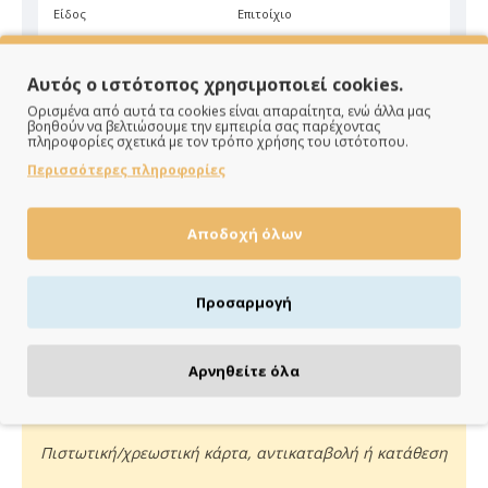
Είδος
Επιτοίχιο
Χρώμα
Λευκό
Αυτός ο ιστότοπος χρησιμοποιεί cookies.
Ορισμένα από αυτά τα cookies είναι απαραίτητα, ενώ άλλα μας
βοηθούν να βελτιώσουμε την εμπειρία σας παρέχοντας
πληροφορίες σχετικά με τον τρόπο χρήσης του ιστότοπου.
Περισσότερες πληροφορίες
ΠΑΡΑΔΙΔΟΥΜΕ ΓΡΗΓΟΡΑ
Αποδοχή όλων
Άμεση αποστολή της παραγγελίας σου σε 1 - 2 εργάσιμες
ημέρες
Προσαρμογή
Αρνηθείτε όλα
ΠΛΗΡΩΝΕΙΣ ΟΠΩΣ ΘΕΣ
Πιστωτική/χρεωστική κάρτα, αντικαταβολή ή κατάθεση