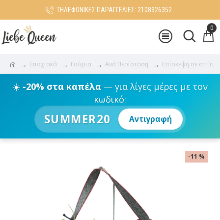
ΤΗΛΕΦΩΝΙΚΕΣ ΠΑΡΑΓΓΕΛΙΕΣ: 2108326352
0
Εποχιακά
Γούρια
Ανά Περίσταση
Επίσκεψη σε σπίτι
☀️
-20% στα καπέλα
— για λίγες μέρες με τον
κωδικό:
SUMMER20
Αντιγραφή
-11 %