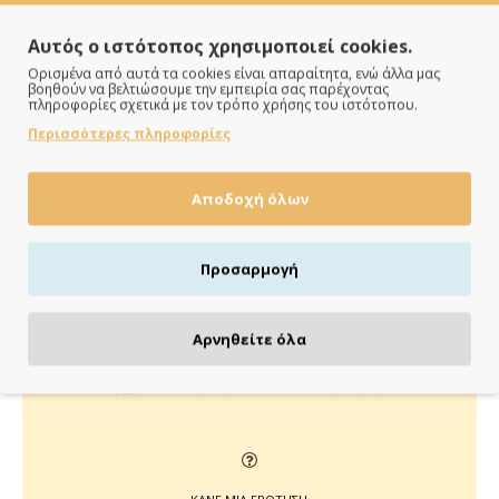
Αυτός ο ιστότοπος χρησιμοποιεί cookies.
Ορισμένα από αυτά τα cookies είναι απαραίτητα, ενώ άλλα μας
βοηθούν να βελτιώσουμε την εμπειρία σας παρέχοντας
πληροφορίες σχετικά με τον τρόπο χρήσης του ιστότοπου.
Περισσότερες πληροφορίες
ΠΑΡΑΔΙΔΟΥΜΕ ΓΡΗΓΟΡΑ
Άμεση αποστολή της παραγγελίας σου σε 1 - 2 εργάσιμες
Αποδοχή όλων
ημέρες
Προσαρμογή
ΠΛΗΡΩΝΕΙΣ ΟΠΩΣ ΘΕΣ
Αρνηθείτε όλα
Πιστωτική/χρεωστική κάρτα, αντικαταβολή ή κατάθεση