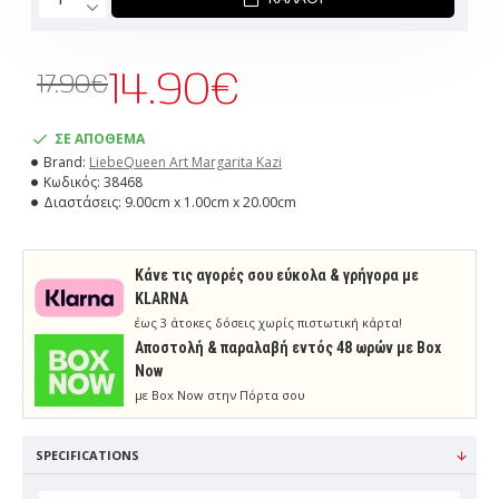
14.90€
17.90€
ΣΕ ΑΠΟΘΕΜΑ
Brand:
LiebeQueen Art Margarita Kazi
Κωδικός:
38468
Διαστάσεις:
9.00cm x 1.00cm x 20.00cm
Κάνε τις αγορές σου εύκολα & γρήγορα με
KLARNA
έως 3 άτοκες δόσεις χωρίς πιστωτική κάρτα!
Aποστολή & παραλαβή εντός 48 ωρών με Box
Now
με Box Now στην Πόρτα σου
SPECIFICATIONS