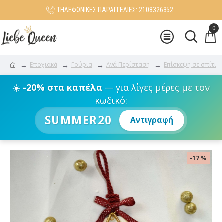
ΤΗΛΕΦΩΝΙΚΕΣ ΠΑΡΑΓΓΕΛΙΕΣ: 2108326352
0
Εποχιακά
Γούρια
Ανά Περίσταση
Επίσκεψη σε σπίτι
☀️
-20% στα καπέλα
— για λίγες μέρες με τον
κωδικό:
SUMMER20
Αντιγραφή
-17 %