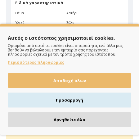
Ειδικά χαρακτηριστικά
Θέμα
Αστέρι
Υλικό
Ξύλο
Είδος
Κρεμαστό
Αυτός ο ιστότοπος χρησιμοποιεί cookies.
Χρώμα
Μπορντώ
Ορισμένα από αυτά τα cookies είναι απαραίτητα, ενώ άλλα μας
βοηθούν να βελτιώσουμε την εμπειρία σας παρέχοντας
πληροφορίες σχετικά με τον τρόπο χρήσης του ιστότοπου.
Περισσότερες πληροφορίες
Αποδοχή όλων
ΠΑΡΑΔΙΔΟΥΜΕ ΓΡΗΓΟΡΑ
Προσαρμογή
Άμεση αποστολή της παραγγελίας σου σε 1 - 2 εργάσιμες
ημέρες
Αρνηθείτε όλα