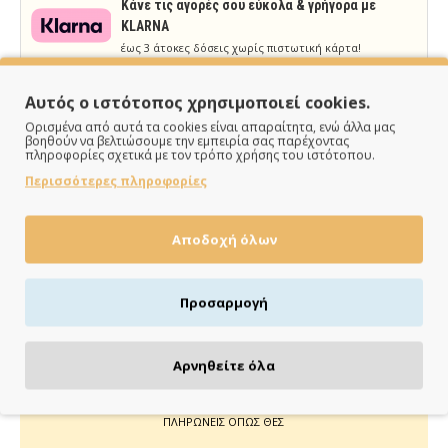
Κάνε τις αγορές σου εύκολα & γρήγορα με
KLARNA
έως 3 άτοκες δόσεις χωρίς πιστωτική κάρτα!
Aποστολή & παραλαβή εντός 48 ωρών με Box
Now
Αυτός ο ιστότοπος χρησιμοποιεί cookies.
με Box Now στην Πόρτα σου
Ορισμένα από αυτά τα cookies είναι απαραίτητα, ενώ άλλα μας
βοηθούν να βελτιώσουμε την εμπειρία σας παρέχοντας
πληροφορίες σχετικά με τον τρόπο χρήσης του ιστότοπου.
Περισσότερες πληροφορίες
Αποδοχή όλων
ΠΑΡΑΔΙΔΟΥΜΕ ΓΡΗΓΟΡΑ
Άμεση αποστολή της παραγγελίας σου σε 1 - 2 εργάσιμες
Προσαρμογή
ημέρες
Αρνηθείτε όλα
ΠΛΗΡΩΝΕΙΣ ΟΠΩΣ ΘΕΣ