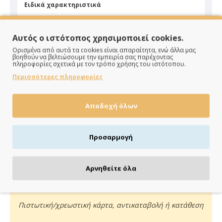
Ειδικά χαρακτηριστικά
Υλικό
Ξύλο
Αυτός ο ιστότοπος χρησιμοποιεί cookies.
Ορισμένα από αυτά τα cookies είναι απαραίτητα, ενώ άλλα μας
βοηθούν να βελτιώσουμε την εμπειρία σας παρέχοντας
πληροφορίες σχετικά με τον τρόπο χρήσης του ιστότοπου.
Περισσότερες πληροφορίες
ΠΑΡΑΔΙΔΟΥΜΕ ΓΡΗΓΟΡΑ
Αποδοχή όλων
Άμεση αποστολή της παραγγελίας σου σε 1 - 2 εργάσιμες
ημέρες
Προσαρμογή
Αρνηθείτε όλα
ΠΛΗΡΩΝΕΙΣ ΟΠΩΣ ΘΕΣ
Πιστωτική/χρεωστική κάρτα, αντικαταβολή ή κατάθεση