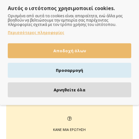
Αυτός ο ιστότοπος χρησιμοποιεί cookies.
Ορισμένα από αυτά τα cookies είναι απαραίτητα, ενώ άλλα μας
βοηθούν να βελτιώσουμε την εμπειρία σας παρέχοντας
πληροφορίες σχετικά με τον τρόπο χρήσης του ιστότοπου.
ΠΑΡΑΔΙΔΟΥΜΕ ΓΡΗΓΟΡΑ
Περισσότερες πληροφορίες
Άμεση αποστολή της παραγγελίας σου σε 1 - 2 εργάσιμες
Αποδοχή όλων
ημέρες
Προσαρμογή
ΠΛΗΡΩΝΕΙΣ ΟΠΩΣ ΘΕΣ
Αρνηθείτε όλα
Πιστωτική/χρεωστική κάρτα, αντικαταβολή ή κατάθεση
ΚΑΝΕ ΜΙΑ ΕΡΩΤΗΣΗ