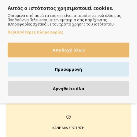
Αυτός ο ιστότοπος χρησιμοποιεί cookies.
Ορισμένα από αυτά τα cookies είναι απαραίτητα, ενώ άλλα μας
βοηθούν να βελτιώσουμε την εμπειρία σας παρέχοντας
πληροφορίες σχετικά με τον τρόπο χρήσης του ιστότοπου.
ΠΑΡΑΔΙΔΟΥΜΕ ΓΡΗΓΟΡΑ
Περισσότερες πληροφορίες
Άμεση αποστολή της παραγγελίας σου σε 1 - 2 εργάσιμες
Αποδοχή όλων
ημέρες
Προσαρμογή
ΠΛΗΡΩΝΕΙΣ ΟΠΩΣ ΘΕΣ
Αρνηθείτε όλα
Πιστωτική/χρεωστική κάρτα, αντικαταβολή ή κατάθεση
ΚΑΝΕ ΜΙΑ ΕΡΩΤΗΣΗ