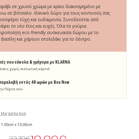
καράβι σε χρυσό χρώμα με κρίκο διακοσμημένο με
νω σε βότσαλο. Ιδανικό δώρο για τους κοντινούς σας
ροσφέρει τύχη και ευδαιμονία. Συνοδεύεται από
άφει το νέο έτος και ευχές. Όλα τα γούρια
ιροποίητη eco-friendly συσκευασία δώρου με το
Βασίλη και χάρτινο στολιδάκι για το δέντρο.
ρές σου εύκολα & γρήγορα με KLARNA
όσεις χωρίς πιστωτική κάρτα!
παραλαβή εντός 48 ωρών με Box Now
ην Πόρτα σου
 Margarita Kazi
 1.00cm x 10.00cm
22.70€