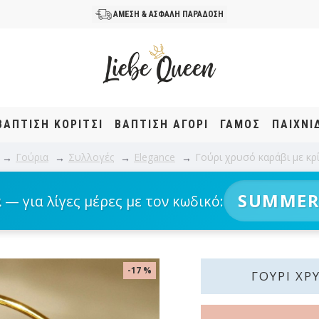
ΑΜΕΣΗ & ΑΣΦΑΛΗ ΠΑΡΑΔΟΣΗ
ΒΆΠΤΙΣΗ KOΡΊΤΣΙ
ΒΆΠΤΙΣΗ ΑΓΌΡΙ
ΓΑΜΟΣ
ΠΑΙΧΝΙ
Γούρια
Συλλογές
Elegance
Γούρι χρυσό καράβι με κρ
SUMMER
α
— για λίγες μέρες με τον κωδικό:
-17 %
ΓΟΎΡΙ ΧΡ