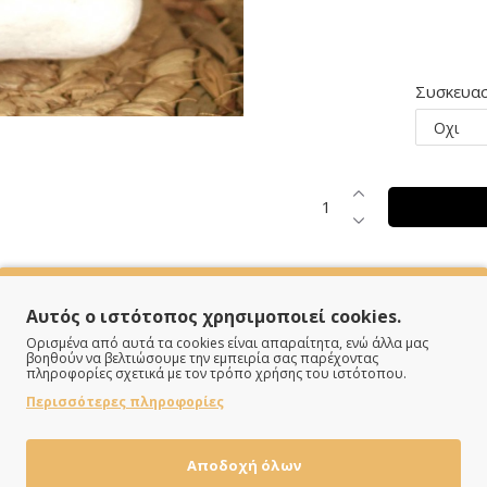
Συσκευασ
Αυτός ο ιστότοπος χρησιμοποιεί cookies.
SPECIFICATIONS
Ορισμένα από αυτά τα cookies είναι απαραίτητα, ενώ άλλα μας
βοηθούν να βελτιώσουμε την εμπειρία σας παρέχοντας
πληροφορίες σχετικά με τον τρόπο χρήσης του ιστότοπου.
Περισσότερες πληροφορίες
Επιτραπέζιο
Αποδοχή όλων
Χρυσό