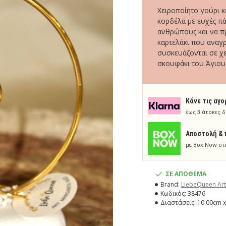
Χειροποίητο γούρι 
κορδέλα με ευχές πά
ανθρώπους και να π
καρτελάκι που αναγρ
συσκευάζονται σε χε
σκουφάκι του Άγιου 
Κάνε τις αγο
έως 3 άτοκες δ
Aποστολή & 
με Box Now στ
ΣΕ ΑΠΟΘΕΜΑ
Brand:
LiebeQueen Art
Κωδικός:
38476
Διαστάσεις:
10.00cm x