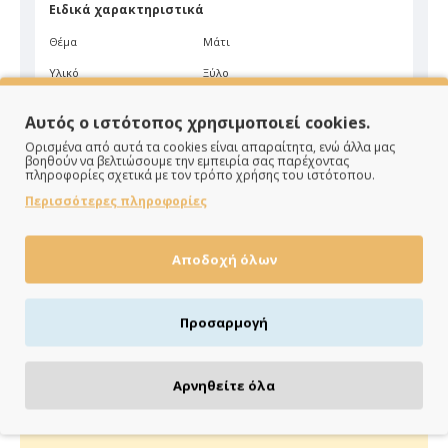
Ειδικά χαρακτηριστικά
Θέμα
Μάτι
Υλικό
Ξύλο
Είδος
Επιτραπέζιο
Αυτός ο ιστότοπος χρησιμοποιεί cookies.
Χρώμα
Μπεζ
Ορισμένα από αυτά τα cookies είναι απαραίτητα, ενώ άλλα μας
βοηθούν να βελτιώσουμε την εμπειρία σας παρέχοντας
πληροφορίες σχετικά με τον τρόπο χρήσης του ιστότοπου.
Περισσότερες πληροφορίες
Αποδοχή όλων
ΠΑΡΑΔΙΔΟΥΜΕ ΓΡΗΓΟΡΑ
Προσαρμογή
Άμεση αποστολή της παραγγελίας σου σε 1 - 2 εργάσιμες
ημέρες
Αρνηθείτε όλα