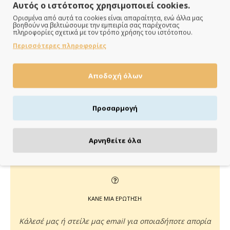
Αυτός ο ιστότοπος χρησιμοποιεί cookies.
Ορισμένα από αυτά τα cookies είναι απαραίτητα, ενώ άλλα μας
βοηθούν να βελτιώσουμε την εμπειρία σας παρέχοντας
πληροφορίες σχετικά με τον τρόπο χρήσης του ιστότοπου.
ΠΑΡΑΔΙΔΟΥΜΕ ΓΡΗΓΟΡΑ
Περισσότερες πληροφορίες
Άμεση αποστολή της παραγγελίας σου σε 1 - 2 εργάσιμες
ημέρες
Αποδοχή όλων
Προσαρμογή
ΠΛΗΡΩΝΕΙΣ ΟΠΩΣ ΘΕΣ
Αρνηθείτε όλα
Πιστωτική/χρεωστική κάρτα, αντικαταβολή ή κατάθεση
ΚΑΝΕ ΜΙΑ ΕΡΩΤΗΣΗ
Κάλεσέ μας ή στείλε μας email για οποιαδήποτε απορία