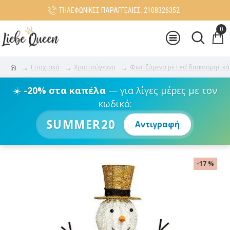
ΤΗΛΕΦΩΝΙΚΕΣ ΠΑΡΑΓΓΕΛΙΕΣ: 2108326352
0
Εποχιακά
Χριστούγεννα
Φωτιζόμενα με Led διακοσμητικά
☀️
-20% στα καπέλα
— για λίγες μέρες με τον
κωδικό:
SUMMER20
Αντιγραφή
-17 %