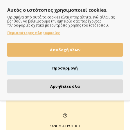
Αυτός ο ιστότοπος χρησιμοποιεί cookies.
Ορισμένα από αυτά τα cookies είναι απαραίτητα, ενώ άλλα μας
βοηθούν να βελτιώσουμε την εμπειρία σας παρέχοντας
πληροφορίες σχετικά με τον τρόπο χρήσης του ιστότοπου.
Περισσότερες πληροφορίες
ΠΑΡΑΔΙΔΟΥΜΕ ΓΡΗΓΟΡΑ
Άμεση αποστολή της παραγγελίας σου σε 1 - 2 εργάσιμες
Αποδοχή όλων
ημέρες
Προσαρμογή
ΠΛΗΡΩΝΕΙΣ ΟΠΩΣ ΘΕΣ
Αρνηθείτε όλα
Πιστωτική/χρεωστική κάρτα, αντικαταβολή ή κατάθεση
ΚΑΝΕ ΜΙΑ ΕΡΩΤΗΣΗ