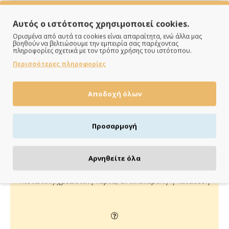
Αυτός ο ιστότοπος χρησιμοποιεί cookies.
Ορισμένα από αυτά τα cookies είναι απαραίτητα, ενώ άλλα μας
βοηθούν να βελτιώσουμε την εμπειρία σας παρέχοντας
πληροφορίες σχετικά με τον τρόπο χρήσης του ιστότοπου.
Περισσότερες πληροφορίες
ΠΑΡΑΔΙΔΟΥΜΕ ΓΡΗΓΟΡΑ
Αποδοχή όλων
Άμεση αποστολή της παραγγελίας σου σε 1 - 2 εργάσιμες
ημέρες
Προσαρμογή
Αρνηθείτε όλα
ΠΛΗΡΩΝΕΙΣ ΟΠΩΣ ΘΕΣ
Πιστωτική/χρεωστική κάρτα, αντικαταβολή ή κατάθεση