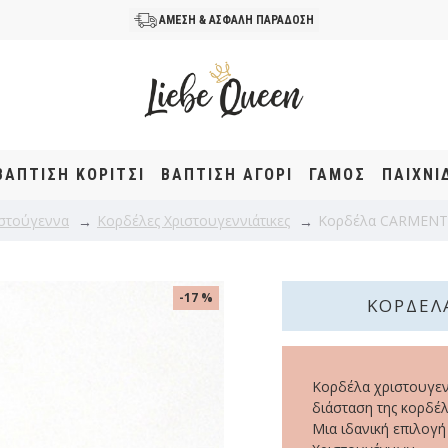
ΑΜΕΣΗ & ΑΣΦΑΛΗ ΠΑΡΑΔΟΣΗ
ΒΆΠΤΙΣΗ KOΡΊΤΣΙ
ΒΆΠΤΙΣΗ ΑΓΌΡΙ
ΓΑΜΟΣ
ΠΑΙΧΝΙ
στούγεννα
Κορδέλες Χριστουγεννιάτικες
Κορδέλα CARMENTA
-17 %
ΚΟΡΔΈΛΑ
Κορδέλα χριστουγενν
διάσταση της κορδέλας
Μια ιδανική επιλογή