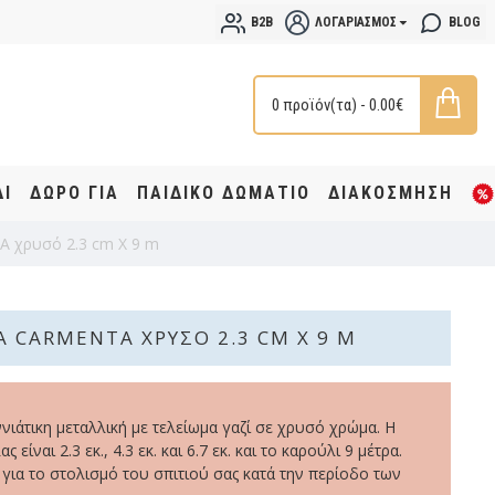
B2B
ΛΟΓΑΡΙΑΣΜΌΣ
BLOG
0 προϊόν(τα) - 0.00€
ΔΙ
ΔΩΡΟ ΓΙΑ
ΠΑΙΔΙΚΟ ΔΩΜΑΤΙΟ
ΔΙΑΚΟΣΜΗΣΗ
 χρυσό 2.3 cm Χ 9 m
 CARMENTA ΧΡΥΣΌ 2.3 CM Χ 9 M
ιάτικη μεταλλική με τελείωμα γαζί σε χρυσό χρώμα. Η
 είναι 2.3 εκ., 4.3 εκ. και 6.7 εκ. και το καρούλι 9 μέτρα.
 για το στολισμό του σπιτιού σας κατά την περίοδο των