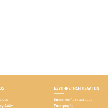
ΌΣ
ΕΞΥΠΗΡΈΤΗΣΗ ΠΕΛΑΤΏΝ
ς μου
Επικοινωνήστε μαζί μας
αγγελιών
Επιστροφές