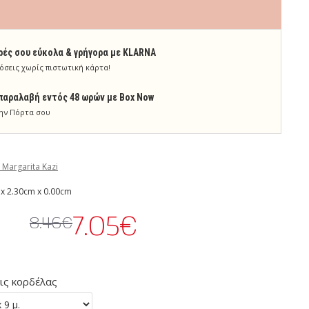
ρές σου εύκολα & γρήγορα με KLARNA
όσεις χωρίς πιστωτική κάρτα!
παραλαβή εντός 48 ωρών με Box Now
ην Πόρτα σου
 Margarita Kazi
x 2.30cm x 0.00cm
7.05€
8.46€
ις κορδέλας