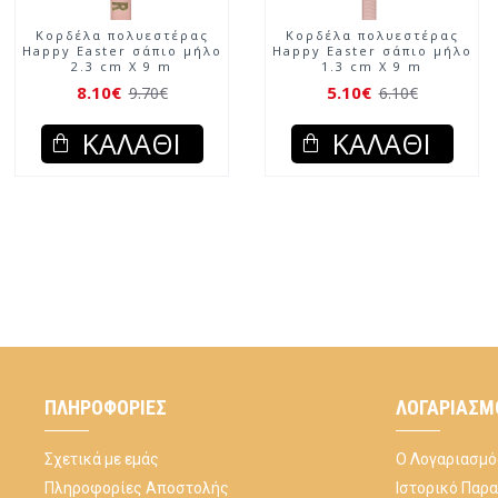
Κορδέλα πολυεστέρας
Κορδέλα πολυεστέρας
Happy Easter σάπιο μήλο
Happy Easter σάπιο μήλο
2.3 cm X 9 m
1.3 cm X 9 m
8.10€
5.10€
9.70€
6.10€
ΚΑΛΆΘΙ
ΚΑΛΆΘΙ
ΠΛΗΡΟΦΟΡΊΕΣ
ΛΟΓΑΡΙΑΣΜ
Σχετικά με εμάς
Ο Λογαριασμό
Πληροφορίες Αποστολής
Ιστορικό Παρ