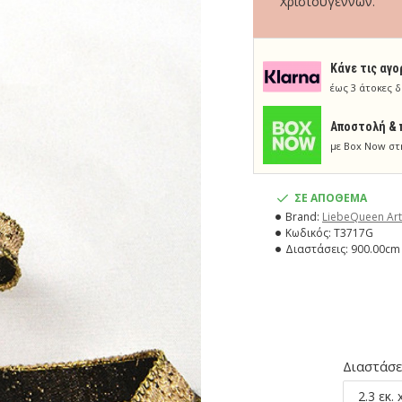
Χριστουγέννων.
Κάνε τις αγο
έως 3 άτοκες δ
Aποστολή & 
με Box Now στ
ΣΕ ΑΠΟΘΕΜΑ
Brand:
LiebeQueen Art
Κωδικός:
T3717G
Διαστάσεις:
900.00cm 
Διαστάσε