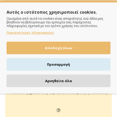
Αυτός ο ιστότοπος χρησιμοποιεί cookies.
Ορισμένα από αυτά τα cookies είναι απαραίτητα, ενώ άλλα μας
βοηθούν να βελτιώσουμε την εμπειρία σας παρέχοντας
πληροφορίες σχετικά με τον τρόπο χρήσης του ιστότοπου.
Περισσότερες πληροφορίες
ΠΑΡΑΔΙΔΟΥΜΕ ΓΡΗΓΟΡΑ
Αποδοχή όλων
Άμεση αποστολή της παραγγελίας σου σε 1 - 2 εργάσιμες
ημέρες
Προσαρμογή
Αρνηθείτε όλα
ΠΛΗΡΩΝΕΙΣ ΟΠΩΣ ΘΕΣ
Πιστωτική/χρεωστική κάρτα, αντικαταβολή ή κατάθεση