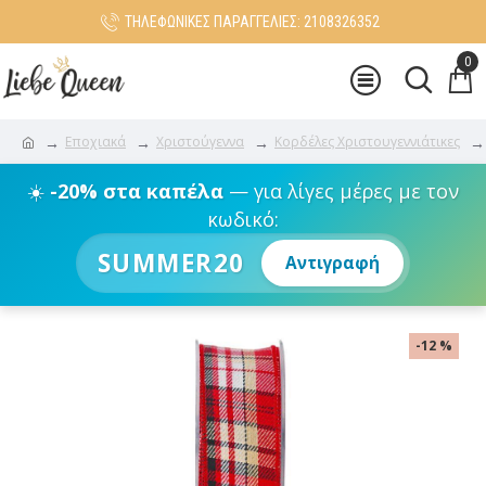
ΤΗΛΕΦΩΝΙΚΕΣ ΠΑΡΑΓΓΕΛΙΕΣ: 2108326352
0
Εποχιακά
Χριστούγεννα
Κορδέλες Χριστουγεννιάτικες
☀️
-20% στα καπέλα
— για λίγες μέρες με τον
κωδικό:
SUMMER20
Αντιγραφή
-12 %