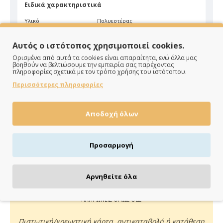
Ειδικά χαρακτηριστικά
Υλικό
Πολυεστέρας
Χρώμα
Πούδρα
Αυτός ο ιστότοπος χρησιμοποιεί cookies.
Ορισμένα από αυτά τα cookies είναι απαραίτητα, ενώ άλλα μας
βοηθούν να βελτιώσουμε την εμπειρία σας παρέχοντας
πληροφορίες σχετικά με τον τρόπο χρήσης του ιστότοπου.
Περισσότερες πληροφορίες
Αποδοχή όλων
ΠΑΡΑΔΙΔΟΥΜΕ ΓΡΗΓΟΡΑ
Άμεση αποστολή της παραγγελίας σου σε 1 - 2 εργάσιμες
Προσαρμογή
ημέρες
Αρνηθείτε όλα
ΠΛΗΡΩΝΕΙΣ ΟΠΩΣ ΘΕΣ
Πιστωτική/χρεωστική κάρτα, αντικαταβολή ή κατάθεση