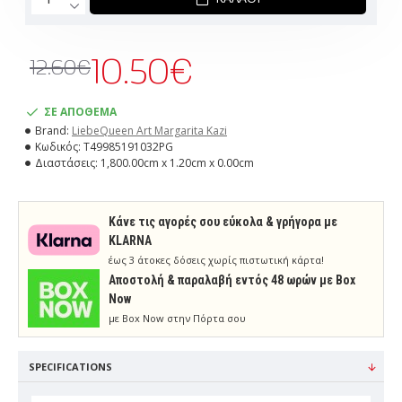
10.50€
12.60€
ΣΕ ΑΠΟΘΕΜΑ
Brand:
LiebeQueen Art Margarita Kazi
Κωδικός:
T49985191032PG
Διαστάσεις:
1,800.00cm x 1.20cm x 0.00cm
Κάνε τις αγορές σου εύκολα & γρήγορα με
KLARNA
έως 3 άτοκες δόσεις χωρίς πιστωτική κάρτα!
Aποστολή & παραλαβή εντός 48 ωρών με Box
Now
με Box Now στην Πόρτα σου
SPECIFICATIONS