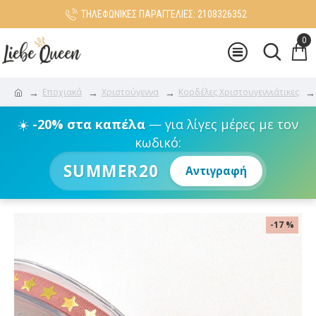
ΤΗΛΕΦΩΝΙΚΕΣ ΠΑΡΑΓΓΕΛΙΕΣ: 2108326352
0
Εποχιακά
Χριστούγεννα
Κορδέλες Χριστουγεννιάτικες
☀️
-20% στα καπέλα
— για λίγες μέρες με τον
κωδικό:
SUMMER20
Αντιγραφή
-17 %