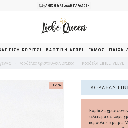
ΑΜΕΣΗ & ΑΣΦΑΛΗ ΠΑΡΑΔΟΣΗ
ΒΆΠΤΙΣΗ KOΡΊΤΣΙ
ΒΆΠΤΙΣΗ ΑΓΌΡΙ
ΓΑΜΟΣ
ΠΑΙΧΝΙ
γεννα
Κορδέλες Χριστουγεννιάτικες
Κορδέλα LINED VELVET 
-17 %
ΚΟΡΔΈΛΑ LIN
Κορδέλα χριστουγενν
τελείωμα σε καφέ-χρ
καρούλι 4.5 μέτρα. Μ