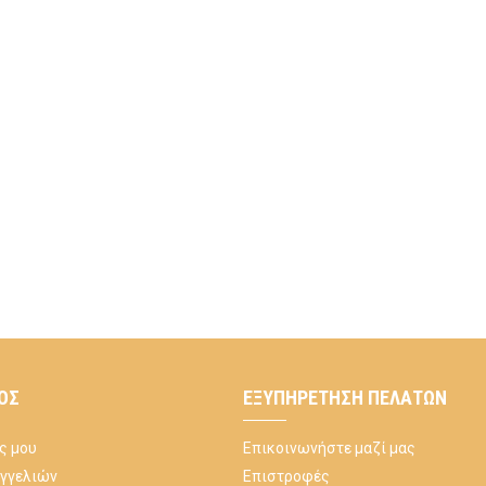
ΌΣ
ΕΞΥΠΗΡΈΤΗΣΗ ΠΕΛΑΤΏΝ
ς μου
Επικοινωνήστε μαζί μας
αγγελιών
Επιστροφές