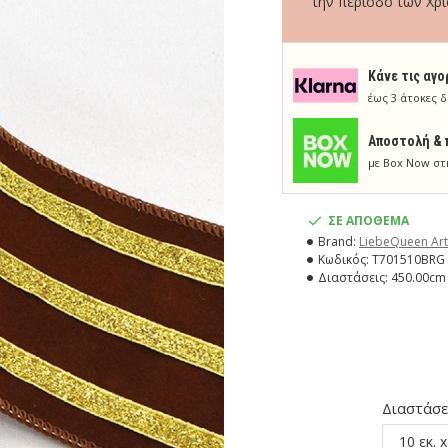
την περίοδο των Χρ
Κάνε τις αγο
έως 3 άτοκες δ
Aποστολή & 
με Box Now στ
ΣΕ ΑΠΟΘΕΜΑ
Brand:
LiebeQueen Art
Κωδικός:
T701510BRG
Διαστάσεις:
450.00cm 
Διαστάσε