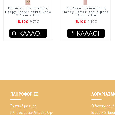
Κορδέλα πολυεστέρας
Κορδέλα πολυεστέρας
Happy Easter σάπιο μήλο
Happy Easter σάπιο μήλο
2.3 cm X 9 m
1.3 cm X 9 m
8.10€
5.10€
9.70€
6.10€
ΚΑΛΆΘΙ
ΚΑΛΆΘΙ
ΠΛΗΡΟΦΟΡΊΕΣ
ΛΟΓΑΡΙΑΣΜ
Σχετικά με εμάς
Ο Λογαριασμό
Πληροφορίες Αποστολής
Ιστορικό Παρ