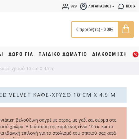
B2B
ΛΟΓΑΡΙΑΣΜΌΣ
BLOG
0 προϊόν(τα) - 0.00€
ΔΙ
ΔΩΡΟ ΓΙΑ
ΠΑΙΔΙΚΟ ΔΩΜΑΤΙΟ
ΔΙΑΚΟΣΜΗΣΗ
καφέ-χρυσό 10 cm Χ 4.5 m
ED VELVET ΚΑΦΈ-ΧΡΥΣΌ 10 CM Χ 4.5 M
ιάτικη βελούδινη σαγρέ με στρας, με γαζί και σύρμα στο
υσό χρώμα. Η διάσταση της κορδέλας είναι 10 εκ. και το
ια ιδανική επιλογή για το στολισμό του σπιτιού σας κατά