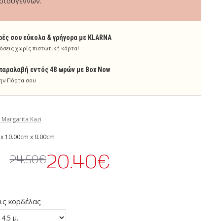
ιστουγέννων.
ρές σου εύκολα & γρήγορα με KLARNA
όσεις χωρίς πιστωτική κάρτα!
παραλαβή εντός 48 ωρών με Box Now
ην Πόρτα σου
 Margarita Kazi
x 10.00cm x 0.00cm
20.40€
24.50€
ις κορδέλας