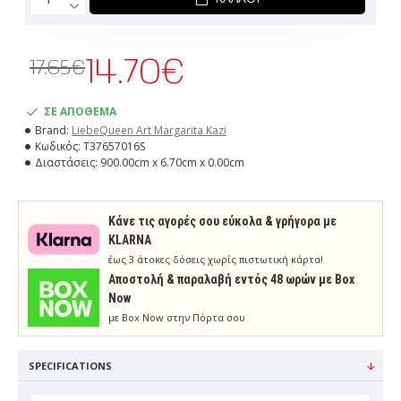
14.70€
17.65€
ΣΕ ΑΠΟΘΕΜΑ
Brand:
LiebeQueen Art Margarita Kazi
Κωδικός:
T37657016S
Διαστάσεις:
900.00cm x 6.70cm x 0.00cm
Κάνε τις αγορές σου εύκολα & γρήγορα με
KLARNA
έως 3 άτοκες δόσεις χωρίς πιστωτική κάρτα!
Aποστολή & παραλαβή εντός 48 ωρών με Box
Now
με Box Now στην Πόρτα σου
SPECIFICATIONS