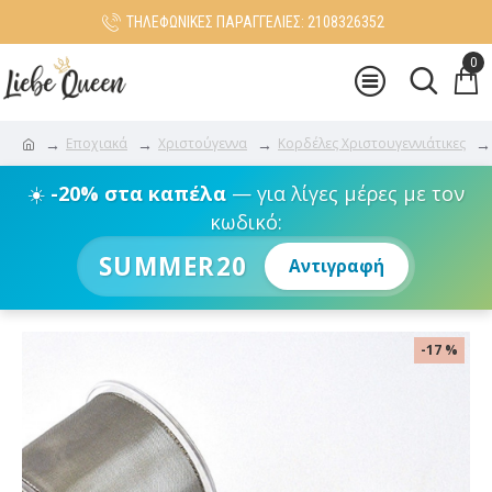
ΤΗΛΕΦΩΝΙΚΕΣ ΠΑΡΑΓΓΕΛΙΕΣ: 2108326352
0
Εποχιακά
Χριστούγεννα
Κορδέλες Χριστουγεννιάτικες
☀️
-20% στα καπέλα
— για λίγες μέρες με τον
κωδικό:
SUMMER20
Αντιγραφή
-17 %