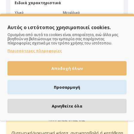
Ειδικά χαρακτηριστικά
Υλικό
Μεταλλικό
Χρώμα
Ασημί
Αυτός ο ιστότοπος χρησιμοποιεί cookies.
Ορισμένα από αυτά τα cookies είναι απαραίτητα, ενώ άλλα μας
βοηθούν να βελτιώσουμε την εμπειρία σας παρέχοντας
πληροφορίες σχετικά με τον τρόπο χρήσης του ιστότοπου.
Περισσότερες πληροφορίες
Αποδοχή όλων
ΠΑΡΑΔΙΔΟΥΜΕ ΓΡΗΓΟΡΑ
Άμεση αποστολή της παραγγελίας σου σε 1 - 2 εργάσιμες
Προσαρμογή
ημέρες
Αρνηθείτε όλα
ΠΛΗΡΩΝΕΙΣ ΟΠΩΣ ΘΕΣ
Πιστωτική/χρεωστική κάρτα, αντικαταβολή ή κατάθεση