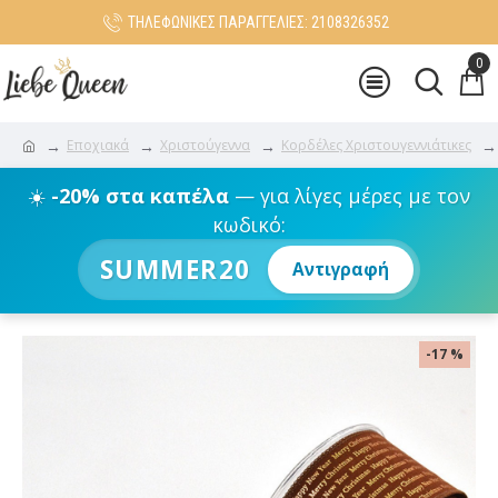
ΤΗΛΕΦΩΝΙΚΕΣ ΠΑΡΑΓΓΕΛΙΕΣ: 2108326352
0
Εποχιακά
Χριστούγεννα
Κορδέλες Χριστουγεννιάτικες
☀️
-20% στα καπέλα
— για λίγες μέρες με τον
κωδικό:
SUMMER20
Αντιγραφή
-17 %