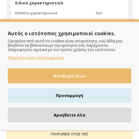
Ειδικά χαρακτηριστικά
Επιπλέον χαρακτηριστικά
Foil
Υλικό
Βελούδο
Αυτός ο ιστότοπος χρησιμοποιεί cookies.
Χρώμα
Καφέ
Ορισμένα από αυτά τα cookies είναι απαραίτητα, ενώ άλλα μας
βοηθούν να βελτιώσουμε την εμπειρία σας παρέχοντας
πληροφορίες σχετικά με τον τρόπο χρήσης του ιστότοπου.
Περισσότερες πληροφορίες
Αποδοχή όλων
ΠΑΡΑΔΙΔΟΥΜΕ ΓΡΗΓΟΡΑ
Άμεση αποστολή της παραγγελίας σου σε 1 - 2 εργάσιμες
Προσαρμογή
ημέρες
Αρνηθείτε όλα
ΠΛΗΡΩΝΕΙΣ ΟΠΩΣ ΘΕΣ