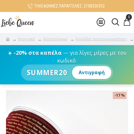
ΤΗΛΕΦΩΝΙΚΕΣ ΠΑΡΑΓΓΕΛΙΕΣ: 2108326352
0
Εποχιακά
Χριστούγεννα
Κορδέλες Χριστουγεννιάτικες
☀️
-20% στα καπέλα
— για λίγες μέρες με τον
κωδικό:
SUMMER20
Αντιγραφή
-17 %