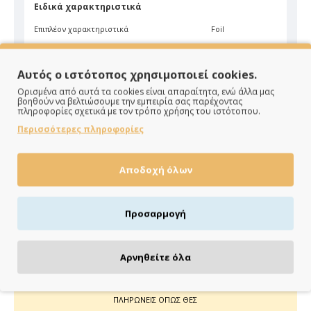
Ειδικά χαρακτηριστικά
Επιπλέον χαρακτηριστικά
Foil
Υλικό
Βελούδο
Αυτός ο ιστότοπος χρησιμοποιεί cookies.
Χρώμα
Μπορντώ
Ορισμένα από αυτά τα cookies είναι απαραίτητα, ενώ άλλα μας
βοηθούν να βελτιώσουμε την εμπειρία σας παρέχοντας
πληροφορίες σχετικά με τον τρόπο χρήσης του ιστότοπου.
Περισσότερες πληροφορίες
Αποδοχή όλων
ΠΑΡΑΔΙΔΟΥΜΕ ΓΡΗΓΟΡΑ
Άμεση αποστολή της παραγγελίας σου σε 1 - 2 εργάσιμες
Προσαρμογή
ημέρες
Αρνηθείτε όλα
ΠΛΗΡΩΝΕΙΣ ΟΠΩΣ ΘΕΣ