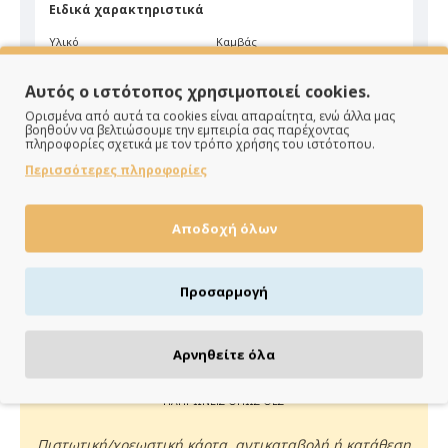
Ειδικά χαρακτηριστικά
Υλικό
Καμβάς
Χρώμα
Μπορντώ
Αυτός ο ιστότοπος χρησιμοποιεί cookies.
Ορισμένα από αυτά τα cookies είναι απαραίτητα, ενώ άλλα μας
βοηθούν να βελτιώσουμε την εμπειρία σας παρέχοντας
πληροφορίες σχετικά με τον τρόπο χρήσης του ιστότοπου.
Περισσότερες πληροφορίες
Αποδοχή όλων
ΠΑΡΑΔΙΔΟΥΜΕ ΓΡΗΓΟΡΑ
Άμεση αποστολή της παραγγελίας σου σε 1 - 2 εργάσιμες
Προσαρμογή
ημέρες
Αρνηθείτε όλα
ΠΛΗΡΩΝΕΙΣ ΟΠΩΣ ΘΕΣ
Πιστωτική/χρεωστική κάρτα, αντικαταβολή ή κατάθεση