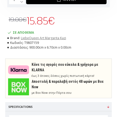
15.85€
19.00€
ΣΕ ΑΠΟΘΕΜΑ
Brand:
LiebeQueen Art Margarita Kazi
Κωδικός:
T9807159
Διαστάσεις:
900.00cm x 6.70cm x 0.00cm
Κάνε τις αγορές σου εύκολα & γρήγορα με
KLARNA
έως 3 άτοκες δόσεις χωρίς πιστωτική κάρτα!
Aποστολή & παραλαβή εντός 48 ωρών με Box
Now
με Box Now στην Πόρτα σου
SPECIFICATIONS