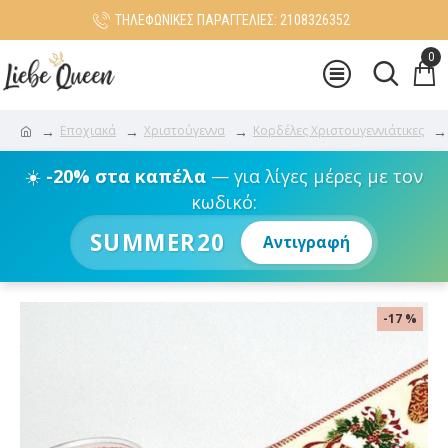
ΤΗΛΕΦΩΝΙΚΕΣ ΠΑΡΑΓΓΕΛΙΕΣ: 2108326352
0
Εποχιακά
Χριστούγεννα
Κορδέλες Χριστουγεννιάτικες
☀️
-20% στα καπέλα
— για λίγες μέρες με τον
κωδικό:
SUMMER20
Αντιγραφή
-17 %