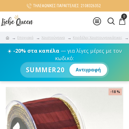
ΤΗΛΕΦΩΝΙΚΕΣ ΠΑΡΑΓΓΕΛΙΕΣ: 2108326352
0
Εποχιακά
Χριστούγεννα
Κορδέλες Χριστουγεννιάτικες
☀️
-20% στα καπέλα
— για λίγες μέρες με τον
κωδικό:
SUMMER20
Αντιγραφή
-18 %