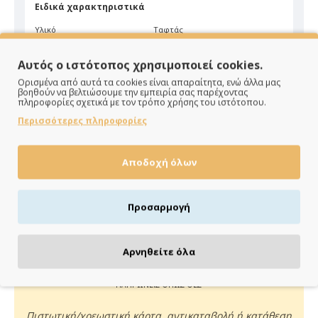
Ειδικά χαρακτηριστικά
Υλικό
Ταφτάς
Χρώμα
Μπορντώ
Αυτός ο ιστότοπος χρησιμοποιεί cookies.
Ορισμένα από αυτά τα cookies είναι απαραίτητα, ενώ άλλα μας
βοηθούν να βελτιώσουμε την εμπειρία σας παρέχοντας
πληροφορίες σχετικά με τον τρόπο χρήσης του ιστότοπου.
Περισσότερες πληροφορίες
Αποδοχή όλων
ΠΑΡΑΔΙΔΟΥΜΕ ΓΡΗΓΟΡΑ
Άμεση αποστολή της παραγγελίας σου σε 1 - 2 εργάσιμες
Προσαρμογή
ημέρες
Αρνηθείτε όλα
ΠΛΗΡΩΝΕΙΣ ΟΠΩΣ ΘΕΣ
Πιστωτική/χρεωστική κάρτα, αντικαταβολή ή κατάθεση