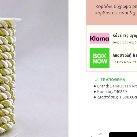
Κορδόνι δίχρωμο ρε
κορδονιού είναι 5 χι
Κάνε τις αγο
έως 3 άτοκες δ
Aποστολή & 
με Box Now στ
ΣΕ ΑΠΟΘΕΜΑ
Brand:
LiebeQueen Art
Κωδικός:
T4022IX
Διαστάσεις:
1,500.00c