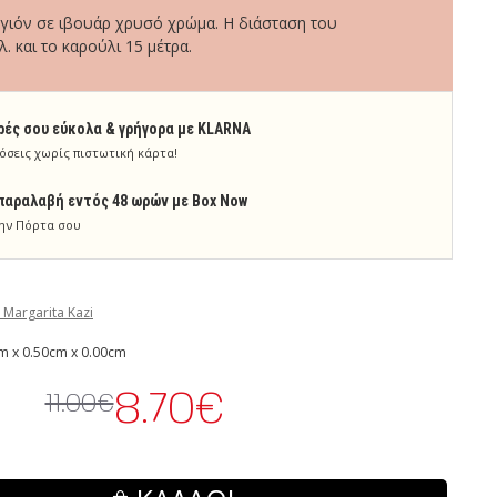
γιόν σε ιβουάρ χρυσό χρώμα. Η διάσταση του
λ. και το καρούλι 15 μέτρα.
ρές σου εύκολα & γρήγορα με KLARNA
όσεις χωρίς πιστωτική κάρτα!
παραλαβή εντός 48 ωρών με Box Now
ην Πόρτα σου
 Margarita Kazi
m x 0.50cm x 0.00cm
8.70€
11.00€