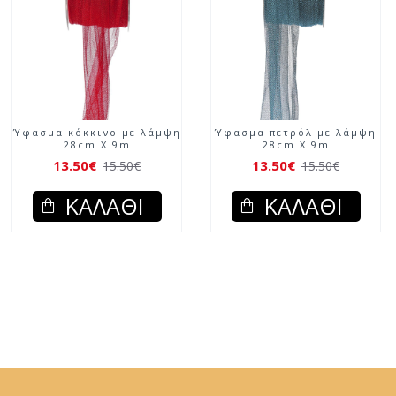
Ύφασμα κόκκινο με λάμψη
Ύφασμα πετρόλ με λάμψη
28cm X 9m
28cm X 9m
13.50€
13.50€
15.50€
15.50€
ΚΑΛΆΘΙ
ΚΑΛΆΘΙ