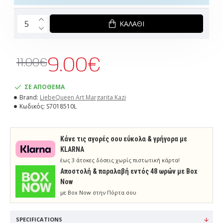
ΚΑΛΆΘΙ
9.00€
11.00€
ΣΕ ΑΠΟΘΕΜΑ
Brand:
LiebeQueen Art Margarita Kazi
Κωδικός:
S7018510L
Κάνε τις αγορές σου εύκολα & γρήγορα με
KLARNA
έως 3 άτοκες δόσεις χωρίς πιστωτική κάρτα!
Aποστολή & παραλαβή εντός 48 ωρών με Box
Now
με Box Now στην Πόρτα σου
SPECIFICATIONS