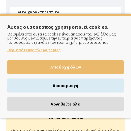
Ειδικά χαρακτηριστικά
Υλικό
Βελούδο
Αυτός ο ιστότοπος χρησιμοποιεί cookies.
Ορισμένα από αυτά τα cookies είναι απαραίτητα, ενώ άλλα μας
βοηθούν να βελτιώσουμε την εμπειρία σας παρέχοντας
πληροφορίες σχετικά με τον τρόπο χρήσης του ιστότοπου.
Περισσότερες πληροφορίες
Αποδοχή όλων
ΠΑΡΑΔΙΔΟΥΜΕ ΓΡΗΓΟΡΑ
Άμεση αποστολή της παραγγελίας σου σε 1 - 2 εργάσιμες
Προσαρμογή
ημέρες
Αρνηθείτε όλα
ΠΛΗΡΩΝΕΙΣ ΟΠΩΣ ΘΕΣ
Πιστωτική/χρεωστική κάρτα, αντικαταβολή ή κατάθεση