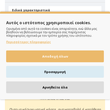
Ειδικά χαρακτηριστικά
Υλικό
Βελούδο
Αυτός ο ιστότοπος χρησιμοποιεί cookies.
Ορισμένα από αυτά τα cookies είναι απαραίτητα, ενώ άλλα μας
βοηθούν να βελτιώσουμε την εμπειρία σας παρέχοντας
πληροφορίες σχετικά με τον τρόπο χρήσης του ιστότοπου.
Περισσότερες πληροφορίες
Αποδοχή όλων
ΠΑΡΑΔΙΔΟΥΜΕ ΓΡΗΓΟΡΑ
Άμεση αποστολή της παραγγελίας σου σε 1 - 2 εργάσιμες
Προσαρμογή
ημέρες
Αρνηθείτε όλα
ΠΛΗΡΩΝΕΙΣ ΟΠΩΣ ΘΕΣ
Πιστωτική/χρεωστική κάρτα, αντικαταβολή ή κατάθεση