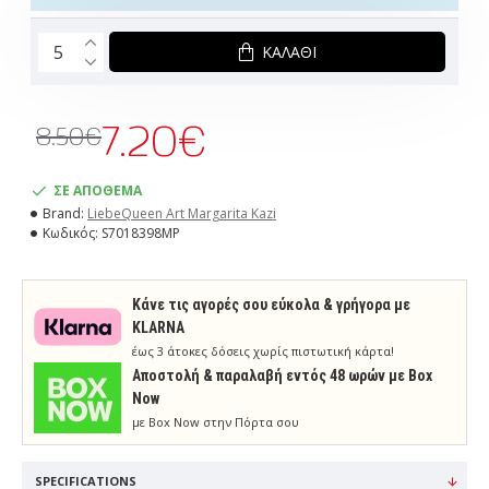
ΚΑΛΆΘΙ
7.20€
8.50€
ΣΕ ΑΠΟΘΕΜΑ
Brand:
LiebeQueen Art Margarita Kazi
Κωδικός:
S7018398MP
Κάνε τις αγορές σου εύκολα & γρήγορα με
KLARNA
έως 3 άτοκες δόσεις χωρίς πιστωτική κάρτα!
Aποστολή & παραλαβή εντός 48 ωρών με Box
Now
με Box Now στην Πόρτα σου
SPECIFICATIONS