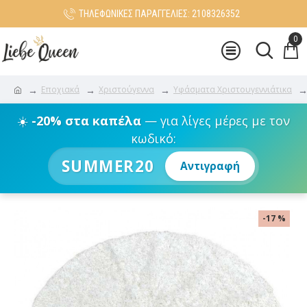
ΤΗΛΕΦΩΝΙΚΕΣ ΠΑΡΑΓΓΕΛΙΕΣ: 2108326352
0
Εποχιακά
Χριστούγεννα
Υφάσματα Χριστουγεννιάτικα
☀️
-20% στα καπέλα
— για λίγες μέρες με τον
κωδικό:
SUMMER20
Αντιγραφή
-17 %