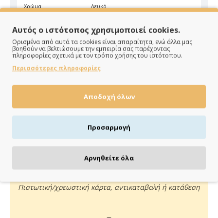
Χρώμα
Λευκό
Αυτός ο ιστότοπος χρησιμοποιεί cookies.
Ορισμένα από αυτά τα cookies είναι απαραίτητα, ενώ άλλα μας
βοηθούν να βελτιώσουμε την εμπειρία σας παρέχοντας
πληροφορίες σχετικά με τον τρόπο χρήσης του ιστότοπου.
Περισσότερες πληροφορίες
ΠΑΡΑΔΙΔΟΥΜΕ ΓΡΗΓΟΡΑ
Αποδοχή όλων
Άμεση αποστολή της παραγγελίας σου σε 1 - 2 εργάσιμες
ημέρες
Προσαρμογή
Αρνηθείτε όλα
ΠΛΗΡΩΝΕΙΣ ΟΠΩΣ ΘΕΣ
Πιστωτική/χρεωστική κάρτα, αντικαταβολή ή κατάθεση