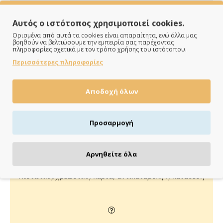
Αυτός ο ιστότοπος χρησιμοποιεί cookies.
Ορισμένα από αυτά τα cookies είναι απαραίτητα, ενώ άλλα μας
βοηθούν να βελτιώσουμε την εμπειρία σας παρέχοντας
πληροφορίες σχετικά με τον τρόπο χρήσης του ιστότοπου.
Περισσότερες πληροφορίες
ΠΑΡΑΔΙΔΟΥΜΕ ΓΡΗΓΟΡΑ
Αποδοχή όλων
Άμεση αποστολή της παραγγελίας σου σε 1 - 2 εργάσιμες
ημέρες
Προσαρμογή
Αρνηθείτε όλα
ΠΛΗΡΩΝΕΙΣ ΟΠΩΣ ΘΕΣ
Πιστωτική/χρεωστική κάρτα, αντικαταβολή ή κατάθεση