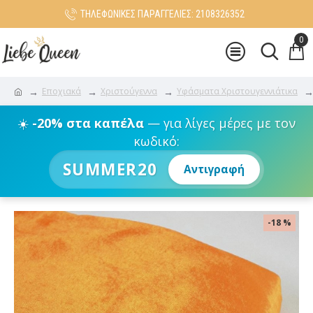
ΤΗΛΕΦΩΝΙΚΕΣ ΠΑΡΑΓΓΕΛΙΕΣ: 2108326352
0
Εποχιακά
Χριστούγεννα
Υφάσματα Χριστουγεννιάτικα
☀️
-20% στα καπέλα
— για λίγες μέρες με τον
κωδικό:
SUMMER20
Αντιγραφή
-18 %