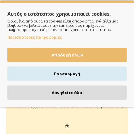
Αυτός ο ιστότοπος χρησιμοποιεί cookies.
Ορισμένα από αυτά τα cookies είναι απαραίτητα, ενώ άλλα μας
βοηθούν να βελτιώσουμε την εμπειρία σας παρέχοντας
πληροφορίες σχετικά με τον τρόπο χρήσης του ιστότοπου.
Περισσότερες πληροφορίες
ΠΑΡΑΔΙΔΟΥΜΕ ΓΡΗΓΟΡΑ
Αποδοχή όλων
Άμεση αποστολή της παραγγελίας σου σε 1 - 2 εργάσιμες
ημέρες
Προσαρμογή
Αρνηθείτε όλα
ΠΛΗΡΩΝΕΙΣ ΟΠΩΣ ΘΕΣ
Πιστωτική/χρεωστική κάρτα, αντικαταβολή ή κατάθεση