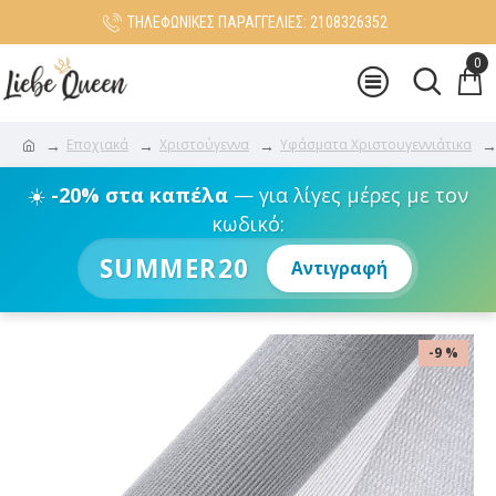
ΤΗΛΕΦΩΝΙΚΕΣ ΠΑΡΑΓΓΕΛΙΕΣ: 2108326352
0
Εποχιακά
Χριστούγεννα
Υφάσματα Χριστουγεννιάτικα
☀️
-20% στα καπέλα
— για λίγες μέρες με τον
κωδικό:
SUMMER20
Αντιγραφή
-9 %