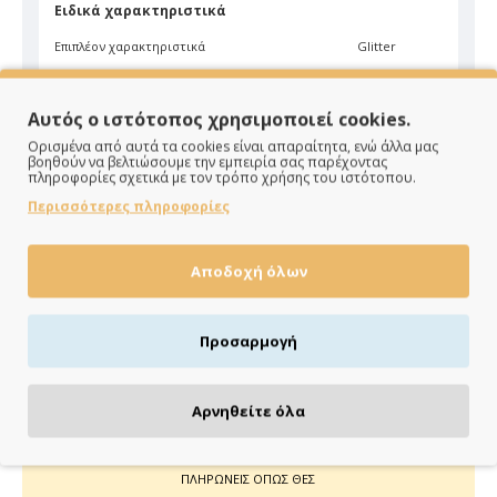
Ειδικά χαρακτηριστικά
Επιπλέον χαρακτηριστικά
Glitter
Υλικό
Δίχτυ
Αυτός ο ιστότοπος χρησιμοποιεί cookies.
Χρώμα
Χρυσό
Ορισμένα από αυτά τα cookies είναι απαραίτητα, ενώ άλλα μας
βοηθούν να βελτιώσουμε την εμπειρία σας παρέχοντας
πληροφορίες σχετικά με τον τρόπο χρήσης του ιστότοπου.
Περισσότερες πληροφορίες
Αποδοχή όλων
ΠΑΡΑΔΙΔΟΥΜΕ ΓΡΗΓΟΡΑ
Άμεση αποστολή της παραγγελίας σου σε 1 - 2 εργάσιμες
Προσαρμογή
ημέρες
Αρνηθείτε όλα
ΠΛΗΡΩΝΕΙΣ ΟΠΩΣ ΘΕΣ