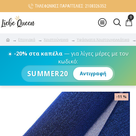
ΤΗΛΕΦΩΝΙΚΕΣ ΠΑΡΑΓΓΕΛΙΕΣ: 2108326352
0
Εποχιακά
Χριστούγεννα
Υφάσματα Χριστουγεννιάτικα
☀️
-20% στα καπέλα
— για λίγες μέρες με τον
κωδικό:
SUMMER20
Αντιγραφή
-11 %