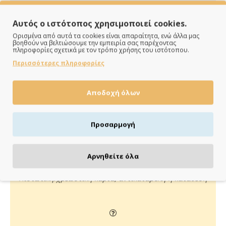
Αυτός ο ιστότοπος χρησιμοποιεί cookies.
Ορισμένα από αυτά τα cookies είναι απαραίτητα, ενώ άλλα μας
βοηθούν να βελτιώσουμε την εμπειρία σας παρέχοντας
πληροφορίες σχετικά με τον τρόπο χρήσης του ιστότοπου.
Περισσότερες πληροφορίες
ΠΑΡΑΔΙΔΟΥΜΕ ΓΡΗΓΟΡΑ
Αποδοχή όλων
Άμεση αποστολή της παραγγελίας σου σε 1 - 2 εργάσιμες
ημέρες
Προσαρμογή
Αρνηθείτε όλα
ΠΛΗΡΩΝΕΙΣ ΟΠΩΣ ΘΕΣ
Πιστωτική/χρεωστική κάρτα, αντικαταβολή ή κατάθεση