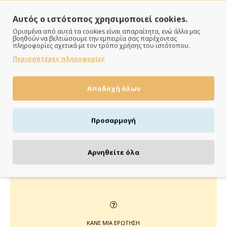
Αυτός ο ιστότοπος χρησιμοποιεί cookies.
Ορισμένα από αυτά τα cookies είναι απαραίτητα, ενώ άλλα μας
βοηθούν να βελτιώσουμε την εμπειρία σας παρέχοντας
πληροφορίες σχετικά με τον τρόπο χρήσης του ιστότοπου.
Περισσότερες πληροφορίες
ΠΑΡΑΔΙΔΟΥΜΕ ΓΡΗΓΟΡΑ
Άμεση αποστολή της παραγγελίας σου σε 1 - 2 εργάσιμες
Αποδοχή όλων
ημέρες
Προσαρμογή
ΠΛΗΡΩΝΕΙΣ ΟΠΩΣ ΘΕΣ
Αρνηθείτε όλα
Πιστωτική/χρεωστική κάρτα, αντικαταβολή ή κατάθεση
ΚΑΝΕ ΜΙΑ ΕΡΩΤΗΣΗ