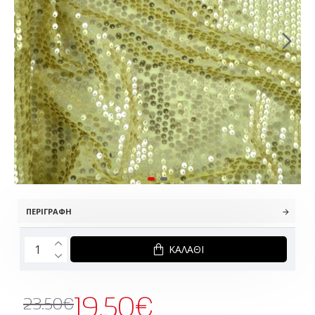
ΠΕΡΙΓΡΑΦΉ
ΚΑΛΆΘΙ
19.50€
23.50€