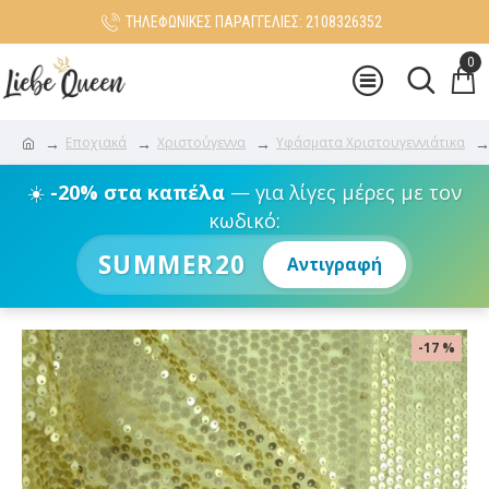
ΤΗΛΕΦΩΝΙΚΕΣ ΠΑΡΑΓΓΕΛΙΕΣ: 2108326352
0
Εποχιακά
Χριστούγεννα
Υφάσματα Χριστουγεννιάτικα
☀️
-20% στα καπέλα
— για λίγες μέρες με τον
κωδικό:
SUMMER20
Αντιγραφή
-17 %