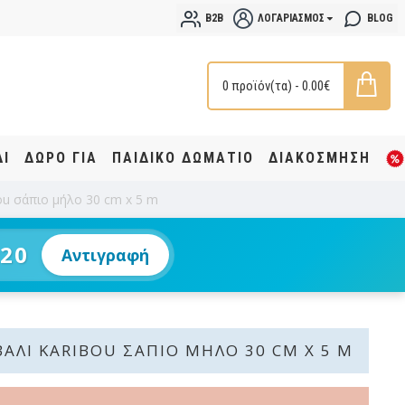
B2B
ΛΟΓΑΡΙΑΣΜΌΣ
BLOG
0 προϊόν(τα) - 0.00€
ΔΙ
ΔΩΡΟ ΓΙΑ
ΠΑΙΔΙΚΟ ΔΩΜΑΤΙΟ
ΔΙΑΚΟΣΜΗΣΗ
u σάπιο μήλο 30 cm x 5 m
20
Αντιγραφή
ΆΛΙ KARIBOU ΣΆΠΙΟ ΜΉΛΟ 30 CM X 5 M