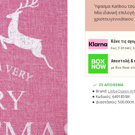
Ύφασμα Karibou τσο
Μία ιδανική επιλογή
χριστουγεννιάτικου
Κάνε τις αγο
έως 3 άτοκες δ
Aποστολή & 
με Box Now στ
ΣΕ ΑΠΟΘΕΜΑ
Brand:
LiebeQueen Art
Κωδικός:
649185SM
Διαστάσεις:
500.00cm 