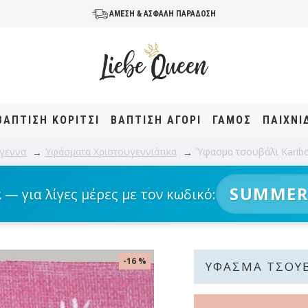
ΑΜΕΣΗ & ΑΣΦΑΛΗ ΠΑΡΑΔΟΣΗ
ΒΆΠΤΙΣΗ KOΡΊΤΣΙ
ΒΆΠΤΙΣΗ ΑΓΌΡΙ
ΓΑΜΟΣ
ΠΑΙΧΝΙ
γεννα
Υφάσματα Χριστουγεννιάτικα
Ύφασμα τσουβάλι Karibo
SUMMER
α
— για λίγες μέρες με τον κωδικό:
-16 %
ΎΦΑΣΜΑ ΤΣΟΥΒ