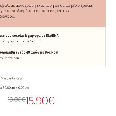
υβάλι με μονόχρωμη εκτύπωση σε σάπιο μήλο χρώμα.
 για το στολισμό του σπιτιού σας και του
 δέντρου.
ρές σου εύκολα & γρήγορα με KLARNA
όσεις χωρίς πιστωτική κάρτα!
παραλαβή εντός 48 ωρών με Box Now
ην Πόρτα σου
 Margarita Kazi
x 30.00cm x 0.00cm
15.90€
19.00€