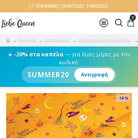
ΤΗΛΕΦΩΝΙΚΕΣ ΠΑΡΑΓΓΕΛΙΕΣ: 2108326352
0
Εποχιακά
Χριστούγεννα
Υφάσματα Χριστουγεννιάτικα
☀️
-20% στα καπέλα
— για λίγες μέρες με τον
κωδικό:
SUMMER20
Αντιγραφή
-16 %