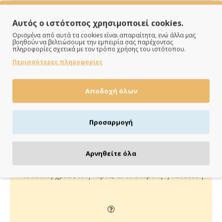
Αυτός ο ιστότοπος χρησιμοποιεί cookies.
Ορισμένα από αυτά τα cookies είναι απαραίτητα, ενώ άλλα μας
βοηθούν να βελτιώσουμε την εμπειρία σας παρέχοντας
πληροφορίες σχετικά με τον τρόπο χρήσης του ιστότοπου.
Περισσότερες πληροφορίες
ΠΑΡΑΔΙΔΟΥΜΕ ΓΡΗΓΟΡΑ
Αποδοχή όλων
Άμεση αποστολή της παραγγελίας σου σε 1 - 2 εργάσιμες
ημέρες
Προσαρμογή
Αρνηθείτε όλα
ΠΛΗΡΩΝΕΙΣ ΟΠΩΣ ΘΕΣ
Πιστωτική/χρεωστική κάρτα, αντικαταβολή ή κατάθεση