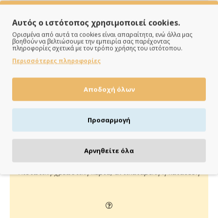
Αυτός ο ιστότοπος χρησιμοποιεί cookies.
Ορισμένα από αυτά τα cookies είναι απαραίτητα, ενώ άλλα μας
βοηθούν να βελτιώσουμε την εμπειρία σας παρέχοντας
πληροφορίες σχετικά με τον τρόπο χρήσης του ιστότοπου.
Περισσότερες πληροφορίες
ΠΑΡΑΔΙΔΟΥΜΕ ΓΡΗΓΟΡΑ
Αποδοχή όλων
Άμεση αποστολή της παραγγελίας σου σε 1 - 2 εργάσιμες
ημέρες
Προσαρμογή
Αρνηθείτε όλα
ΠΛΗΡΩΝΕΙΣ ΟΠΩΣ ΘΕΣ
Πιστωτική/χρεωστική κάρτα, αντικαταβολή ή κατάθεση