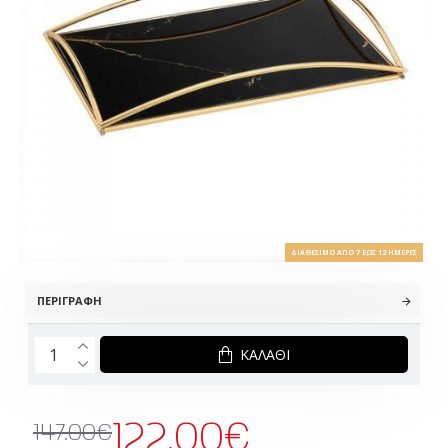
ΔΙΑΘΈΣΙΜΟ ΑΠΌ 7 ΈΩΣ 12 ΗΜΈΡΕΣ
ΠΕΡΙΓΡΑΦΉ
ΚΑΛΆΘΙ
122.00€
147.00€