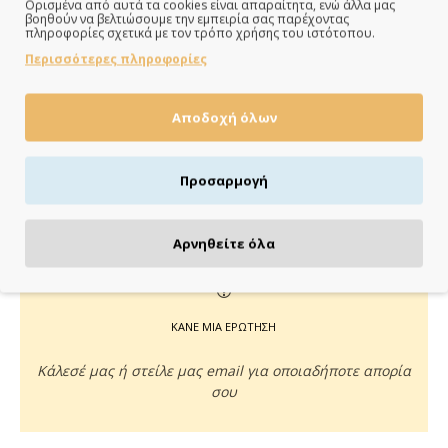
Ορισμένα από αυτά τα cookies είναι απαραίτητα, ενώ άλλα μας
ΠΑΡΑΔΙΔΟΥΜΕ ΓΡΗΓΟΡΑ
βοηθούν να βελτιώσουμε την εμπειρία σας παρέχοντας
πληροφορίες σχετικά με τον τρόπο χρήσης του ιστότοπου.
Άμεση αποστολή της παραγγελίας σου σε 1 - 2 εργάσιμες
Περισσότερες πληροφορίες
ημέρες
Αποδοχή όλων
ΠΛΗΡΩΝΕΙΣ ΟΠΩΣ ΘΕΣ
Προσαρμογή
Πιστωτική/χρεωστική κάρτα, αντικαταβολή ή κατάθεση
Αρνηθείτε όλα
ΚΑΝΕ ΜΙΑ ΕΡΩΤΗΣΗ
Κάλεσέ μας ή στείλε μας email για οποιαδήποτε απορία
σου