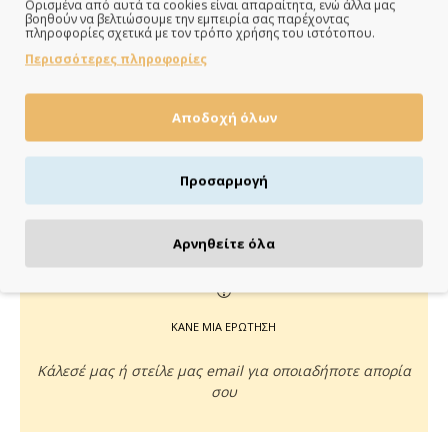
Ορισμένα από αυτά τα cookies είναι απαραίτητα, ενώ άλλα μας
ΠΑΡΑΔΙΔΟΥΜΕ ΓΡΗΓΟΡΑ
βοηθούν να βελτιώσουμε την εμπειρία σας παρέχοντας
πληροφορίες σχετικά με τον τρόπο χρήσης του ιστότοπου.
Άμεση αποστολή της παραγγελίας σου σε 1 - 2 εργάσιμες
Περισσότερες πληροφορίες
ημέρες
Αποδοχή όλων
ΠΛΗΡΩΝΕΙΣ ΟΠΩΣ ΘΕΣ
Προσαρμογή
Πιστωτική/χρεωστική κάρτα, αντικαταβολή ή κατάθεση
Αρνηθείτε όλα
ΚΑΝΕ ΜΙΑ ΕΡΩΤΗΣΗ
Κάλεσέ μας ή στείλε μας email για οποιαδήποτε απορία
σου