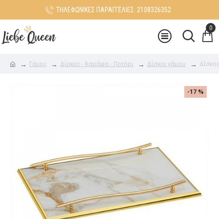
ΤΗΛΕΦΩΝΙΚΕΣ ΠΑΡΑΓΓΕΛΙΕΣ: 2108326352
0
Γάμος
Δίσκος - Καράφα - Ποτήρι
Δίσκοι γάμου
Δίσκος
-17 %