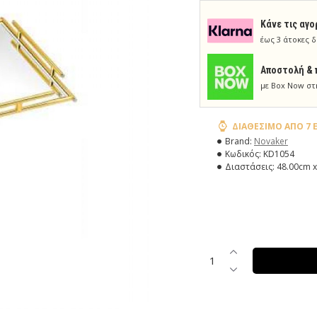
Κάνε τις αγο
έως 3 άτοκες δ
Aποστολή & 
με Box Now στ
ΔΙΑΘΈΣΙΜΟ ΑΠΌ 7 
Brand:
Novaker
Κωδικός:
KD1054
Διαστάσεις:
48.00cm x