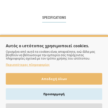
SPECIFICATIONS
Μέταλλο
Αυτός ο ιστότοπος χρησιμοποιεί cookies.
Καθρέφτης
Ορισμένα από αυτά τα cookies είναι απαραίτητα, ενώ άλλα μας
βοηθούν να βελτιώσουμε την εμπειρία σας παρέχοντας
Χρυσό
πληροφορίες σχετικά με τον τρόπο χρήσης του ιστότοπου.
Περισσότερες πληροφορίες
Αποδοχή όλων
Προσαρμογή
ΠΛΗΡΩΝΕΙΣ ΟΠΩΣ ΘΕΣ
Πιστωτική/χρεωστική κάρτα, αντικαταβολή ή κατάθεση