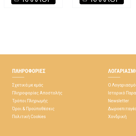
ΠΛΗΡΟΦΟΡΊΕΣ
ΛΟΓΑΡΙΑΣΜ
Σχετικά με εμάς
Ο Λογαριασμό
Πληροφορίες Αποστολής
Ιστορικό Παρ
Τρόποι Πληρωμής
Newsletter
Όροι & Προϋποθέσεις
Δωροεπιταγέ
Πολιτική Cookies
Χονδρική