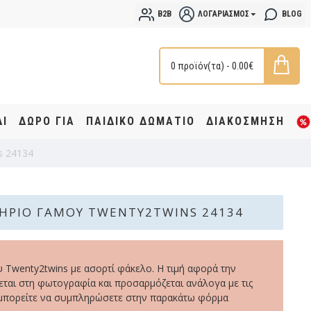
B2B
ΛΟΓΑΡΙΑΣΜΌΣ
BLOG
0 προϊόν(τα) - 0.00€
ΔΙ
ΔΩΡΟ ΓΙΑ
ΠΑΙΔΙΚΟ ΔΩΜΑΤΙΟ
ΔΙΑΚΟΣΜΗΣΗ
s 24134
ΉΡΙΟ ΓΆΜΟΥ TWENTY2TWINS 24134
 Twenty2twins με ασορτί φάκελο. Η τιμή αφορά την
εται στη φωτογραφία και προσαρμόζεται ανάλογα με τις
μπορείτε να συμπληρώσετε στην παρακάτω φόρμα