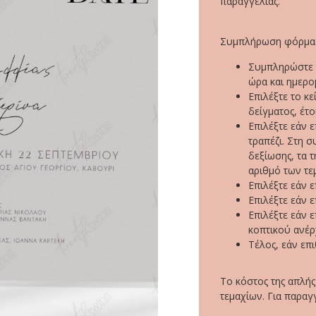
παραγγελίας.
Συμπλήρωση φόρμας
Συμπληρώστε τ
ώρα και ημερο
Επιλέξτε το κ
δείγματος, έτο
Επιλέξτε εάν ε
τραπέζι. Στη σ
δεξίωσης, τα 
αριθμό των τεμ
Επιλέξτε εάν 
Επιλέξτε εάν 
Επιλέξτε εάν 
κοπτικού ανέρ
Τέλος, εάν επ
Το κόστος της απλής
τεμαχίων. Για παραγ