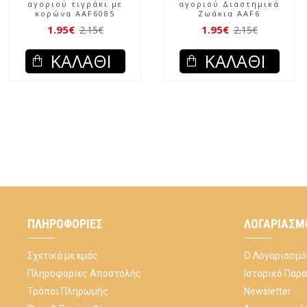
αγοριού τιγράκι με
αγοριού Διαστημικά
κορώνα AAF6085
Ζωάκια AAF6
1.95€
1.95€
2.15€
2.15€
ΚΑΛΆΘΙ
ΚΑΛΆΘΙ
ΠΛΗΡΟΦΟΡΊΕΣ
ΛΟΓΑΡΙΑΣΜ
Σχετικά με εμάς
Ο Λογαριασμό
Πληροφορίες Αποστολής
Ιστορικό Παρ
Τρόποι Πληρωμής
Newsletter