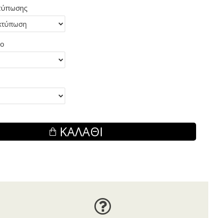
τύπωσης
λο
ΚΑΛΆΘΙ