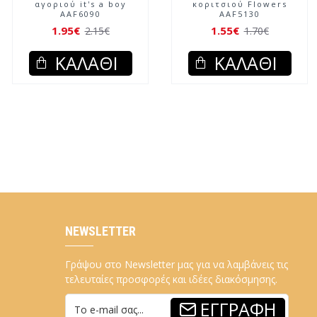
αγοριού it's a boy
κοριτσιού Flowers
AAF6090
AAF5130
1.95€
1.55€
2.15€
1.70€
ΚΑΛΆΘΙ
ΚΑΛΆΘΙ
NEWSLETTER
Γράψου στο Newsletter μας για να λαμβάνεις τις
τελευταίες προσφορές και ιδέες διακόσμησης.
ΕΓΓΡΑΦΉ