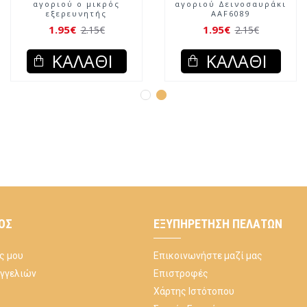
αγοριού ο μικρός
αγοριού Δεινοσαυράκι
εξερευνητής
AAF6089
1.95€
1.95€
2.15€
2.15€
ΚΑΛΆΘΙ
ΚΑΛΆΘΙ
ΌΣ
ΕΞΥΠΗΡΈΤΗΣΗ ΠΕΛΑΤΏΝ
ς μου
Επικοινωνήστε μαζί μας
αγγελιών
Επιστροφές
Χάρτης Ιστότοπου