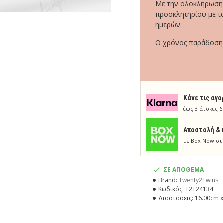
Με την ολοκλήρωση τ
προσκλητηρίου με τα
ημερών.
Ο χρόνος παράδοσης 
Κάνε τις αγο
έως 3 άτοκες δ
Aποστολή & 
με Box Now στ
ΣΕ ΑΠΟΘΕΜΑ
Brand:
Twenty2Τwins
Κωδικός:
T2T24134
Διαστάσεις:
16.00cm x