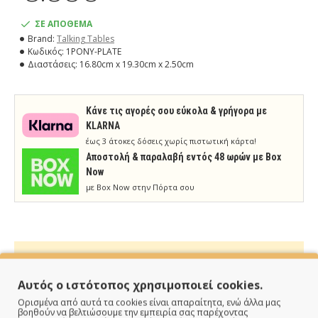
ΣΕ ΑΠΟΘΕΜΑ
Brand:
Talking Tables
Κωδικός:
1PONY-PLATE
Διαστάσεις:
16.80cm x 19.30cm x 2.50cm
Κάνε τις αγορές σου εύκολα & γρήγορα με
KLARNA
έως 3 άτοκες δόσεις χωρίς πιστωτική κάρτα!
Aποστολή & παραλαβή εντός 48 ωρών με Box
Now
με Box Now στην Πόρτα σου
Αυτός ο ιστότοπος χρησιμοποιεί cookies.
ΠΑΡΑΔΙΔΟΥΜΕ ΓΡΗΓΟΡΑ
Ορισμένα από αυτά τα cookies είναι απαραίτητα, ενώ άλλα μας
βοηθούν να βελτιώσουμε την εμπειρία σας παρέχοντας
Άμεση αποστολή της παραγγελίας σου σε 1 - 2 εργάσιμες