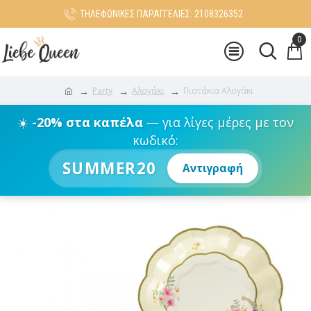
ΤΗΛΕΦΩΝΙΚΕΣ ΠΑΡΑΓΓΕΛΙΕΣ: 2108326352
0
Party
Αλογάκι
Πιατάκια Αλογάκι
☀️
-20% στα καπέλα
— για λίγες μέρες με τον
κωδικό:
SUMMER20
Αντιγραφή