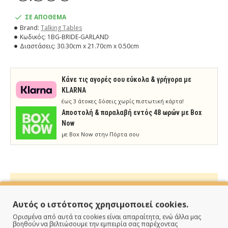
ΣΕ ΑΠΟΘΕΜΑ
Brand:
Talking Tables
Κωδικός:
1BG-BRIDE-GARLAND
Διαστάσεις:
30.30cm x 21.70cm x 0.50cm
Κάνε τις αγορές σου εύκολα & γρήγορα με
KLARNA
έως 3 άτοκες δόσεις χωρίς πιστωτική κάρτα!
Aποστολή & παραλαβή εντός 48 ωρών με Box
Now
με Box Now στην Πόρτα σου
Αυτός ο ιστότοπος χρησιμοποιεί cookies.
ΠΑΡΑΔΙΔΟΥΜΕ ΓΡΗΓΟΡΑ
Ορισμένα από αυτά τα cookies είναι απαραίτητα, ενώ άλλα μας
βοηθούν να βελτιώσουμε την εμπειρία σας παρέχοντας
Άμεση αποστολή της παραγγελίας σου σε 1 - 2 εργάσιμες