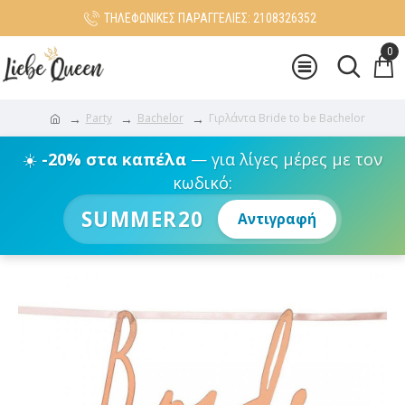
ΤΗΛΕΦΩΝΙΚΕΣ ΠΑΡΑΓΓΕΛΙΕΣ: 2108326352
0
Party
Bachelor
Γιρλάντα Bride to be Bachelor
☀️
-20% στα καπέλα
— για λίγες μέρες με τον
κωδικό:
SUMMER20
Αντιγραφή